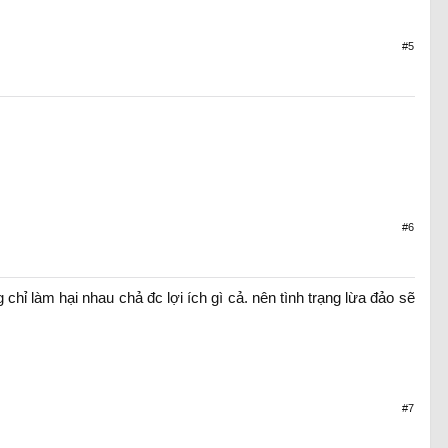
#5
#6
 chỉ làm hại nhau chả đc lợi ích gì cả. nên tình trạng lừa đảo sẽ
#7