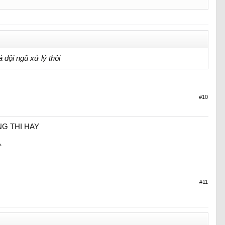
 đội ngũ xử lý thôi
#10
G THI HAY
^
#11