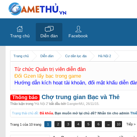
Trang chủ
Diễn đàn
Facebook
Trang chủ
Diễn đàn
Cư dân lục địa
Hà Nội 2
Từ chức Quản trị viên diễn đàn
Đổi Gzen lấy bạc trong game
Hướng dẫn kích hoạt tài khoản, đổi mật khẩu diễn đ
Chợ trung gian Bạc và Thẻ
Thông báo
Thảo luận trong '
Hà Nội 2
' bắt đầu bởi
GangterMU
,
26/11/15
.
Trạng thái chủ đề:
Đã khóa
. Bạn muốn mở lại chủ đề? Nhắn tin cho admin
Thi
1
2
3
4
5
6
→
10
Tiếp >
Trang 1 của 10 trang