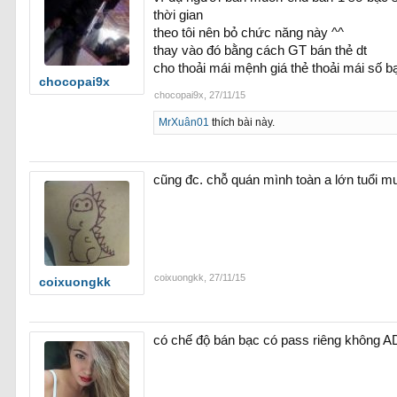
thời gian
theo tôi nên bỏ chức năng này ^^
thay vào đó bằng cách GT bán thẻ dt
cho thoải mái mệnh giá thẻ thoải mái số 
chocopai9x
chocopai9x
,
27/11/15
MrXuân01
thích bài này.
cũng đc. chỗ quán mình toàn a lớn tuổi mu
coixuongkk
,
27/11/15
coixuongkk
có chế độ bán bạc có pass riêng không 