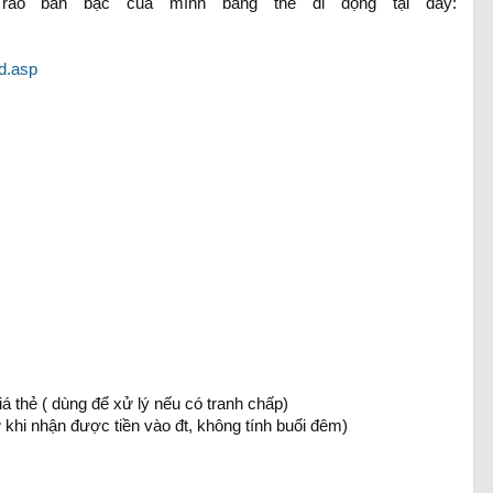
rao bán bạc của mình bằng thẻ di động tại đây:
d.asp
á thẻ ( dùng để xử lý nếu có tranh chấp)
khi nhận được tiền vào đt, không tính buổi đêm)