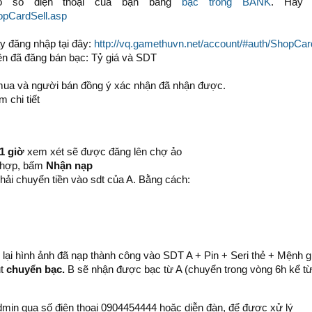
o số điện thoại của bạn bằng
bạc trong BANK
. Hãy 
hopCardSell.asp
y đăng nhập tại đây:
http://vq.gamethuvn.net/account/#auth/ShopCar
ên đã đăng bán bạc: Tỷ giá và SDT
i mua và người bán đồng ý xác nhận đã nhận được.
 chi tiết
1 giờ
xem xét sẽ được đăng lên chợ ảo
 hợp, bấm
Nhận nạp
hải chuyển tiền vào sdt của A. Bằng cách:
lại hình ảnh đã nạp thành công vào SDT A + Pin + Seri thẻ + Mệnh gi
út
chuyển bạc.
B sẽ nhận được bạc từ A (chuyển trong vòng 6h kể từ 
dmin qua số điện thoại 0904454444 hoặc diễn đàn, để được xử lý