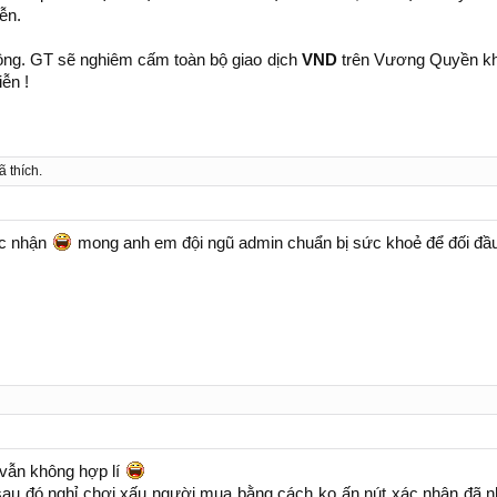
ễn.
động. GT sẽ nghiêm cấm toàn bộ giao dịch
VND
trên Vương Quyền khô
iễn !
ã thích.
ác nhận
mong anh em đội ngũ admin chuẩn bị sức khoẻ để đối đ
i vẫn không hợp lí
au đó nghỉ chơi xấu người mua bằng cách ko ấn nút xác nhận đã n