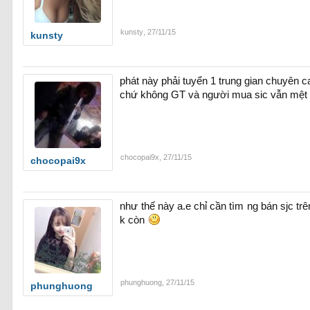
kunsty
,
27/11/15
kunsty
phát này phải tuyển 1 trung gian chuyên 
chứ không GT và người mua sic vẫn mệt 
chocopai9x
,
27/11/15
chocopai9x
như thế này a.e chỉ cần tìm ng bán sjc trê
k còn
phunghuong
,
27/11/15
phunghuong