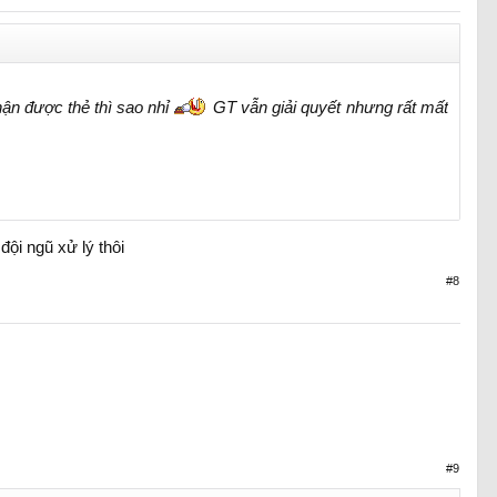
ận được thẻ thì sao nhỉ
GT vẫn giải quyết nhưng rất mất
đội ngũ xử lý thôi
#8
#9