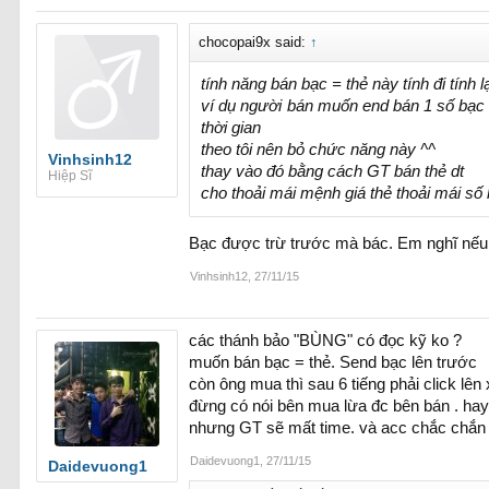
chocopai9x said:
↑
tính năng bán bạc = thẻ này tính đi tính 
ví dụ người bán muốn end bán 1 số bạc 
thời gian
theo tôi nên bỏ chức năng này ^^
Vinhsinh12
thay vào đó bằng cách GT bán thẻ dt
Hiệp Sĩ
cho thoải mái mệnh giá thẻ thoải mái s
Bạc được trừ trước mà bác. Em nghĩ nếu có 
Vinhsinh12
,
27/11/15
các thánh bảo "BÙNG" có đọc kỹ ko ?
muốn bán bạc = thẻ. Send bạc lên trước
còn ông mua thì sau 6 tiếng phải click lên 
đừng có nói bên mua lừa đc bên bán . hay 
nhưng GT sẽ mất time. và acc chắc chắn
Daidevuong1
,
27/11/15
Daidevuong1