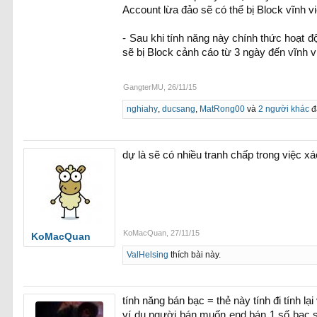
Account lừa đảo sẽ có thể bị Block vĩnh vi
- Sau khi tính năng này chính thức hoạt 
sẽ bị Block cảnh cáo từ 3 ngày đến vĩnh v
GangterMU
,
26/11/15
nghiahy
,
ducsang
,
MatRong00
và
2 người khác
đ
dự là sẽ có nhiều tranh chấp trong việc x
KoMacQuan
,
27/11/15
KoMacQuan
ValHelsing
thích bài này.
tính năng bán bạc = thẻ này tính đi tính lạ
ví dụ người bán muốn end bán 1 số bạc s