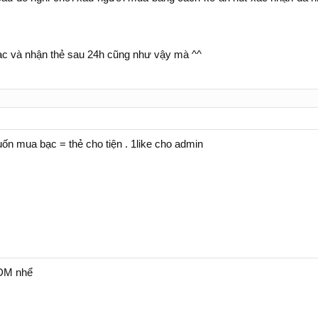
bạc và nhận thẻ sau 24h cũng như vậy mà ^^
ốn mua bạc = thẻ cho tiện . 1like cho admin
ADM nhể