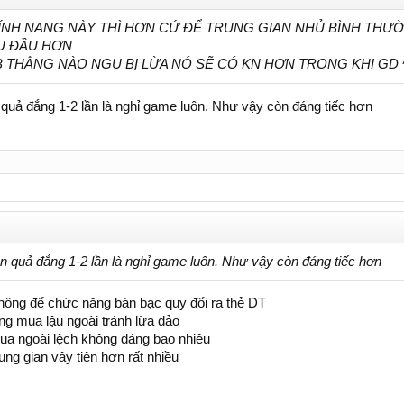
ÍNH NANG NÀY THÌ HƠN CỨ ĐỂ TRUNG GIAN NHỦ BÌNH THƯỜ
U ĐẦU HƠN
 THẰNG NÀO NGU BỊ LỪA NÓ SẼ CÓ KN HƠN TRONG KHI GD 
quả đắng 1-2 lần là nghỉ game luôn. Như vậy còn đáng tiếc hơn
 quả đắng 1-2 lần là nghỉ game luôn. Như vậy còn đáng tiếc hơn
 không để chức năng bán bạc quy đổi ra thẻ DT
g mua lậu ngoài tránh lừa đảo
mua ngoài lệch không đáng bao nhiêu
ng gian vậy tiện hơn rất nhiều