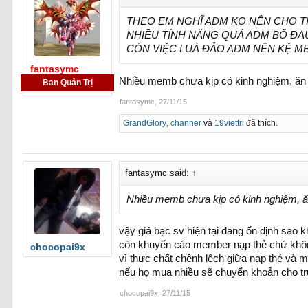
THEO EM NGHĨ ADM KO NÊN CHO T
NHIỀU TÍNH NĂNG QUÁ ADM BÕ ĐA
CÒN VIỆC LUÀ ĐẢO ADM NÊN KỆ MB
fantasymc
Nhiều memb chưa kịp có kinh nghiệm, ăn 
Ban Quản Trị
fantasymc
,
27/11/15
GrandGlory
,
channer
và
19viettri
đã thích.
fantasymc said:
↑
Nhiều memb chưa kịp có kinh nghiệm, ăn
vậy giá bạc sv hiện tại đang ổn định sao
còn khuyến cáo member nạp thẻ chứ khôn
chocopai9x
vì thực chất chênh lệch giữa nạp thẻ và 
nếu họ mua nhiều sẽ chuyển khoản cho tru
chocopai9x
,
27/11/15