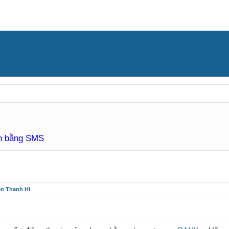
àn bằng SMS
ên Thanh Hi