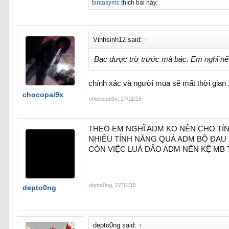
fantasymc
thích bài này.
Vinhsinh12 said:
↑
Bạc được trừ trước mà bác. Em nghĩ nếu c
chính xác và người mua sẽ mất thời gian
chocopai9x
chocopai9x
,
27/11/15
THEO EM NGHĨ ADM KO NÊN CHO TÍ
NHIỀU TÍNH NĂNG QUÁ ADM BÕ ĐAU
CÒN VIỆC LUÀ ĐẢO ADM NÊN KỆ MB 
depto0ng
,
27/11/15
depto0ng
depto0ng said:
↑