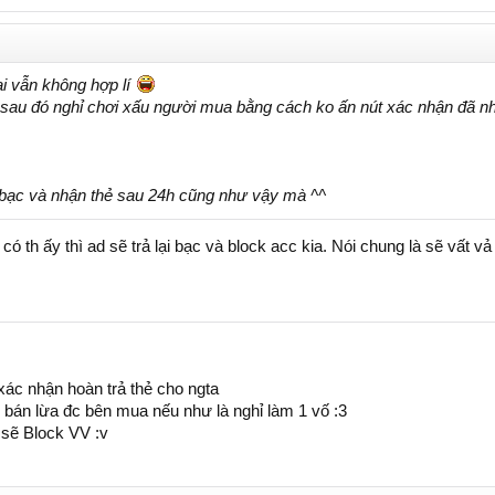
lại vẫn không hợp lí
sau đó nghỉ chơi xấu người mua bằng cách ko ấn nút xác nhận đã nh
ố bạc và nhận thẻ sau 24h cũng như vậy mà ^^
th ấy thì ad sẽ trả lại bạc và block acc kia. Nói chung là sẽ vất vả 
xác nhận hoàn trả thẻ cho ngta
bán lừa đc bên mua nếu như là nghỉ làm 1 vố :3
 sẽ Block VV :v