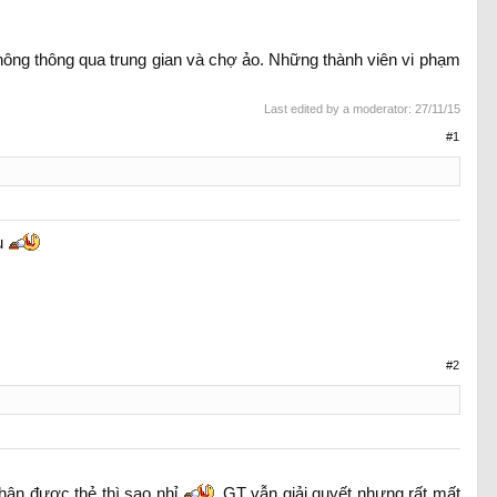
ng thông qua trung gian và chợ ảo. Những thành viên vi phạm
Last edited by a moderator:
27/11/15
#1
ầu
#2
hận được thẻ thì sao nhỉ
GT vẫn giải quyết nhưng rất mất