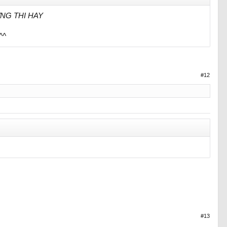
NG THI HAY
^^
#12
#13