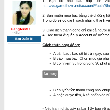
1. Bạn có nhu cầu nạp tiền và
http://vq.gamethuvn.net/account/#auth/S
2. Bạn muốn mua bạc bằng thẻ di động hã
Trong đó sẽ có danh sách những thành vi
GangterMU
3. Giao dịch thành công chỉ khi cả ngườ
-=Killer=-
4. Đọc thêm ở quản lý Account để biết thêm
Ban Quản Trị
Cách thức hoạt động:
A bán bạc : bạc sẽ bị trừ ngay, sau
B vào mua bạc: Chọn mục giá phù
B có nhiệm vụ trong vòng 30 phút p
Nội dung
B chuyển tiền thành công nhớ chụp 
A nhận được tiền, A sẽ nhấp vào n
- Nếu tranh chấp xảy ra bạn hãy báo về a