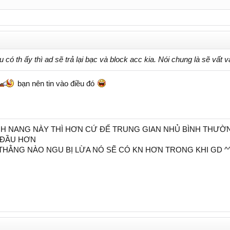
ó th ấy thì ad sẽ trả lại bạc và block acc kia. Nói chung là sẽ vất vả
bạn nên tin vào điều đó
NH NANG NÀY THÌ HƠN CỨ ĐỂ TRUNG GIAN NHỦ BÌNH THƯỜN
 ĐẦU HƠN
THẰNG NÀO NGU BỊ LỪA NÓ SẼ CÓ KN HƠN TRONG KHI GD ^