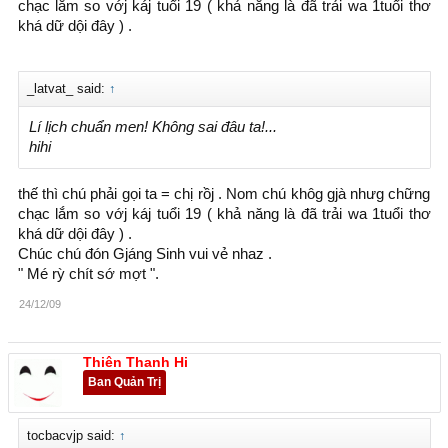
chạc lắm so vớj káj tuổi 19 ( khả năng là đã trải wa 1tuổi thơ
khá dữ dội đây ) .
_latvat_ said:
↑
Lí lịch chuẩn men! Không sai đâu ta!...
hihi
thế thì chú phải gọi ta = chị rồj . Nom chú khôg gjà nhưg chững
chạc lắm so vớj káj tuổi 19 ( khả năng là đã trải wa 1tuổi thơ
khá dữ dội đây ) .
Chúc chú đón Gjáng Sinh vui vẻ nhaz .
" Mé rỳ chít sớ mợt ".
24/12/09
Thiên Thanh Hi
Ban Quản Trị
tocbacvjp said:
↑