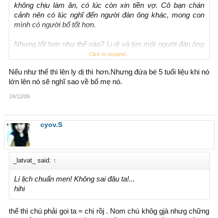
không chịu làm ăn, có lúc còn xin tiền vợ. Cô bạn chán
cảnh nên có lúc nghĩ đến người đàn ông khác, mong con
mình có người bố tốt hơn.
Nhưng tốt hơn như thế nào? Li dị và tìm một người đàn ông
tốt? Không phải, đứa cháu nhỏ đó không cần một người bố
Click to expand...
mới tốt hơn, cháu cần người bố hiện tại của mình tốt hơn.
Nếu như thế thì lên ly dị thì hơn.Nhưng đứa bé 5 tuổi liệu khi nó
lớn lên nó sẽ nghĩ sao về bố mẹ nó.
24/12/09
cyov.S
_latvat_ said:
↑
Lí lịch chuẩn men! Không sai đâu ta!...
hihi
thế thì chú phải gọi ta = chị rồj . Nom chú khôg gjà nhưg chững