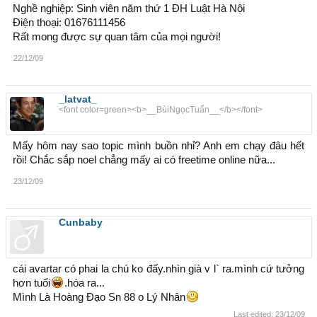
Nghề nghiệp: Sinh viên năm thứ 1 ĐH Luật Hà Nội
Điện thoại: 01676111456
Rất mong được sự quan tâm của mọi người!
22/12/09
_latvat_
<font color=green><b>__BùiNgọcTuấn__</b></font>
Mấy hôm nay sao topic mình buồn nhỉ? Anh em chạy đâu hết
rồi! Chắc sắp noel chẳng mấy ai có freetime online nữa...
23/12/09
Cunbaby
cái avartar có phai la chú ko đấy.nhìn già v l` ra.mình cứ tưởng
hơn tuổi
.hóa ra...
Mình Là Hoàng Đạo Sn 88 o Lý Nhân
Last edited:
23/12/09