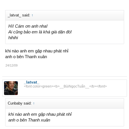
_latvat_ said:
↑
Hì! Cám ơn anh nha!
Ai cũng bảo em là khá già dặn đó!
hihihi
khi nào anh em gặp nhau phát nhỉ
anh o bên Thanh xuân
24/12/09
_latvat_
<font color=green><b>__BùiNgọcTuấn__</b></font>
Cunbaby said:
↑
khi nào anh em gặp nhau phát nhỉ
anh o bên Thanh xuân