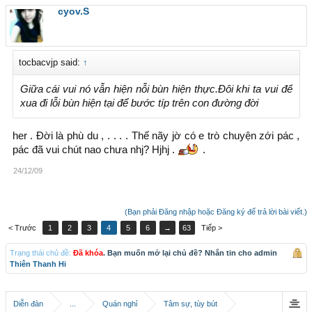
cyov.S
tocbacvjp said:
↑
Giữa cái vui nó vẫn hiện nỗi bùn hiện thực.Đôi khi ta vui để
xua đi lỗi bùn hiện tại để bước típ trên con đường đời
her . Đời là phù du , . . . . Thế nãy jờ có e trò chuyện zới pác ,
pác đã vui chút nao chưa nhj? Hjhj .
.
24/12/09
(Bạn phải Đăng nhập hoặc Đăng ký để trả lời bài viết.)
< Trước
1
2
3
4
5
6
→
63
Tiếp >
Trạng thái chủ đề:
Đã khóa
. Bạn muốn mở lại chủ đề? Nhắn tin cho admin
Thiên Thanh Hi
Diễn đàn
...
Quán nghỉ
Tâm sự, tùy bút