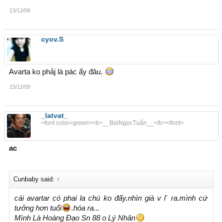
23/12/09
cyov.S
Avarta ko phảj là pác ấy đâu.
23/12/09
_latvat_
<font color=green><b>__BùiNgọcTuấn__</b></font>
ac
Cunbaby said:
↑
cái avartar có phai la chú ko đấy.nhìn già v l` ra.mình cứ
tưởng hơn tuổi
.hóa ra...
Mình Là Hoàng Đạo Sn 88 o Lý Nhân