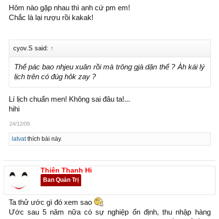
Hôm nào gặp nhau thì anh cứ pm em!
Chắc là lại rượu rồi kakak!
cyov.S said:
↑
Thế pác bao nhjeu xuân rồi mà trông gjà dặn thế ? Àh kái lý
lịch trên có đúg hôk zay ?
Lí lịch chuẩn men! Không sai đâu ta!...
hihi
24/12/09
latvat
thích bài này.
Thiên Thanh Hi
Ban Quản Trị
Ta thử ước gì đó xem sao
Ước sau 5 năm nữa có sự nghiệp ổn định, thu nhập hàng