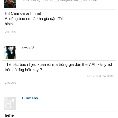
Hì! Cám ơn anh nha!
Ai cũng bảo em là khá già dặn đó!
hihihi
24/12/09
cyov.S
Thế pác bao nhjeu xuân rồi mà trông gjà dặn thế ? Àh kái lý lịch
trên có đúg hôk zay ?
Last edited:
24/12/09
24/12/09
Cunbaby
hehe