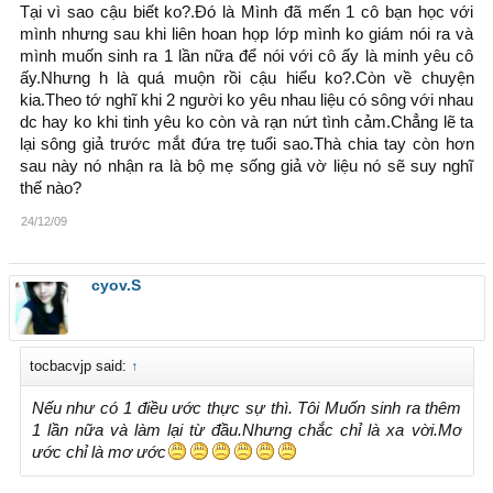
Tại vì sao cậu biết ko?.Đó là Mình đã mến 1 cô bạn học với
mình nhưng sau khi liên hoan họp lớp mình ko giám nói ra và
mình muốn sinh ra 1 lần nữa để nói với cô ấy là minh yêu cô
ấy.Nhưng h là quá muộn rồi cậu hiểu ko?.Còn về chuyện
kia.Theo tớ nghĩ khi 2 người ko yêu nhau liệu có sông với nhau
dc hay ko khi tinh yêu ko còn và rạn nứt tình cảm.Chẳng lẽ ta
lại sông giả trước mắt đứa trẹ tuổi sao.Thà chia tay còn hơn
sau này nó nhận ra là bộ mẹ sống giả vờ liệu nó sẽ suy nghĩ
thế nào?
24/12/09
cyov.S
tocbacvjp said:
↑
Nếu như có 1 điều ước thực sự thì. Tôi Muốn sinh ra thêm
1 lần nữa và làm lại từ đầu.Nhưng chắc chỉ là xa vời.Mơ
ước chỉ là mơ ước