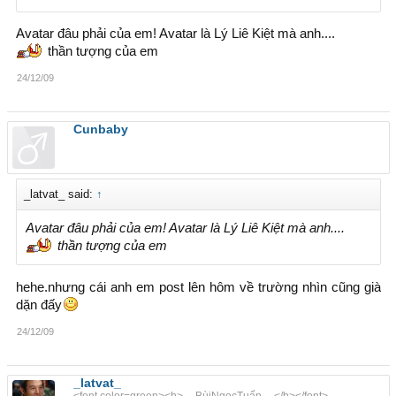
Avatar đâu phải của em! Avatar là Lý Liê Kiệt mà anh....
thần tượng của em
24/12/09
Cunbaby
_latvat_ said:
↑
Avatar đâu phải của em! Avatar là Lý Liê Kiệt mà anh....
thần tượng của em
hehe.nhưng cái anh em post lên hôm về trường nhìn cũng già
dặn đấy
24/12/09
_latvat_
<font color=green><b>__BùiNgọcTuấn__</b></font>