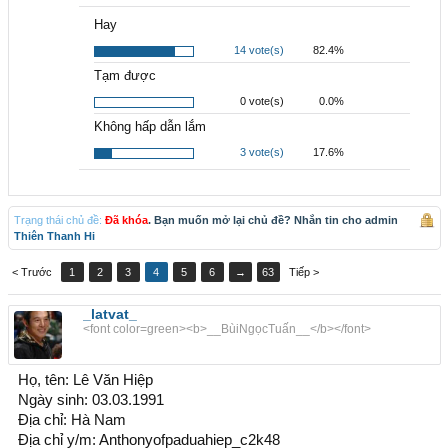
Hay
14 vote(s)
82.4%
Tạm được
0 vote(s)
0.0%
Không hấp dẫn lắm
3 vote(s)
17.6%
Trạng thái chủ đề:
Đã khóa
. Bạn muốn mở lại chủ đề? Nhắn tin cho admin
Thiên Thanh Hi
< Trước
1
2
3
4
5
6
→
63
Tiếp >
_latvat_
<font color=green><b>__BùiNgọcTuấn__</b></font>
Họ, tên: Lê Văn Hiệp
Ngày sinh: 03.03.1991
Địa chỉ: Hà Nam
Địa chỉ y/m: Anthonyofpaduahiep_c2k48