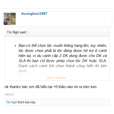
duongbeo1987
Tín Ngô said:
↑
Bạn có thể chọn tộc muốn thăng hạng lên, tuy nhiên,
tộc được chọn phải là tộc đang được hõ trợ ở cánh
hiện tại, ví dụ cánh cấp 2 DK dùng được cho DK và
SLA thì bạn chỉ được phép chọn tộc DK hoặc SLA.
Danh sách cánh khi chọn thành công hiển thị bên
dưới.
Tỷ lệ chọn tộc thành công với cấp độ cánh gốc
Click to expand...
Bạn tham khảo tỉ lệ giữ tộc tại:
https://gamethuvn.net/help/?
ok thanks bác em đã hiểu tại +0 thảo nào nó ra tùm lum
mode=view&id=38
29/6/21
Tín Ngô
thích bài này.