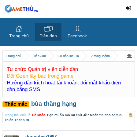
Trang chủ
Diễn đàn
Facebook
Trang chủ
Diễn đàn
Cư dân lục địa
Vương Mệnh
Từ chức Quản trị viên diễn đàn
Đổi Gzen lấy bạc trong game
Hướng dẫn kích hoạt tài khoản, đổi mật khẩu diễn
đàn bằng SMS
bùa thăng hạng
Thắc mắc
Trạng thái chủ đề:
Đã khóa
. Bạn muốn mở lại chủ đề? Nhắn tin cho admin
Thiên Thanh Hi
duongbeo1987