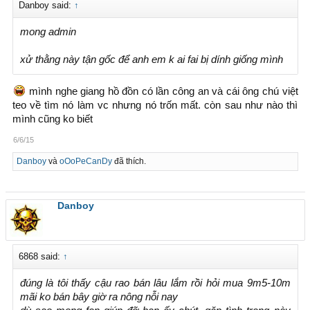
Danboy said:
↑
mong admin
xử thằng này tận gốc để anh em k ai fai bị dính giống mình
mình nghe giang hồ đồn có lần công an và cái ông chú việt
teo về tìm nó làm vc nhưng nó trốn mất. còn sau như nào thì
mình cũng ko biết
6/6/15
Danboy
và
oOoPeCanDy
đã thích.
Danboy
6868 said:
↑
đúng là tôi thấy cậu rao bán lâu lắm rồi hỏi mua 9m5-10m
mãi ko bán bây giờ ra nông nỗi nay