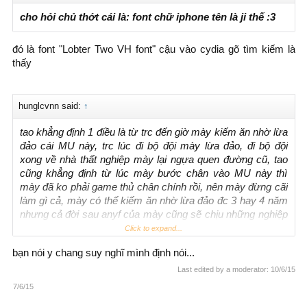
cho hỏi chủ thớt cái là: font chữ iphone tên là ji thế :3
đó là font "Lobter Two VH font" cậu vào cydia gõ tìm kiếm là
thấy
hunglcvnn said:
↑
tao khẳng định 1 điều là từ trc đến giờ mày kiếm ăn nhờ lừa
đảo cái MU này, trc lúc đi bộ đội mày lừa đảo, đi bộ đội
xong về nhà thất nghiệp mày lại ngựa quen đường cũ, tao
cũng khẳng định từ lúc mày bước chân vào MU này thì
mày đã ko phải game thủ chân chính rồi, nên mày đừng cãi
làm gì cả, mày có thế kiếm ăn nhờ lừa đảo đc 3 hay 4 năm
nhưng cả đời sau anyf của mày cũng sẽ chịu những nghiệp
chướng mà mày gây ra thôi!
Click to expand...
bạn nói y chang suy nghĩ mình định nói...
Last edited by a moderator:
10/6/15
7/6/15