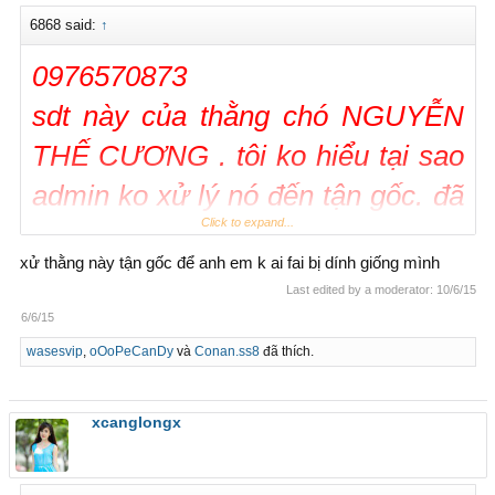
Rất mong ADM quan tâm, xem xét cho trường hợp này.
6868 said:
↑
0976570873
sdt này của thằng chó NGUYỄN
THẾ CƯƠNG . tôi ko hiểu tại sao
admin ko xử lý nó đến tận gốc. đã
Click to expand...
bao nhiêu topic giao dịch và
xử thằng này tận gốc để anh em k ai fai bị dính giống mình
admin đã nói sẽ giải quyết mà vẫn
Last edited by a moderator:
10/6/15
để con sâu làm rầu nồi canh này
6/6/15
wasesvip
,
oOoPeCanDy
và
Conan.ss8
đã thích.
xcanglongx