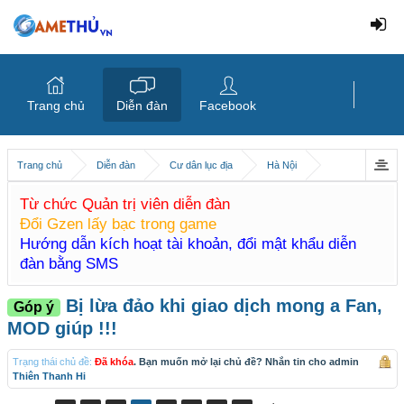
Trang chủ
Diễn đàn
Facebook
Trang chủ
Diễn đàn
Cư dân lục địa
Hà Nội
Từ chức Quản trị viên diễn đàn
Đổi Gzen lấy bạc trong game
Hướng dẫn kích hoạt tài khoản, đổi mật khẩu diễn
đàn bằng SMS
Bị lừa đảo khi giao dịch mong a Fan,
Góp ý
MOD giúp !!!
Trạng thái chủ đề:
Đã khóa
. Bạn muốn mở lại chủ đề? Nhắn tin cho admin
Thiên Thanh Hi