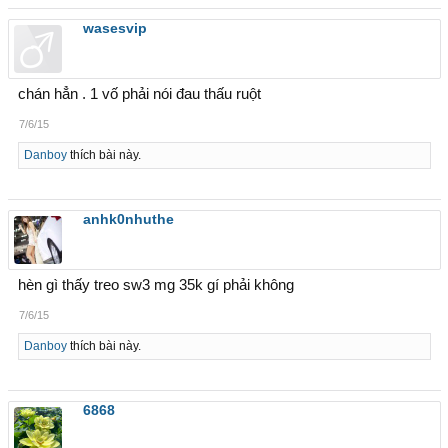
wasesvip
chán hẳn . 1 vố phải nói đau thấu ruột
7/6/15
Danboy
thích bài này.
anhk0nhuthe
hèn gì thấy treo sw3 mg 35k gí phải không
7/6/15
Danboy
thích bài này.
6868