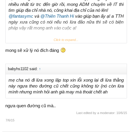
nhiều nhất từ trc đến giờ rồi, mong ADM chuyên về IT thì
tìm giúp địa chỉ nhà nó, công khai địa chỉ của nó lên!
@fantasymc
và
@Thiên Thanh Hi
vào giúp bạn ấy ạ! a TTH
ngày xưa cũng có nói nếu nó lừa đảo nữa thì sẽ có biện
pháp vậy rất mong anh vào cuộc ạ!
View attachment 71092
Click to expand...
mong sẽ xử lý nó đích đáng
babyhs1102 said:
↑
mẹ cha nó đi lừa xong lập top xin lỗi xong lại đi lừa thằng
này ngựa theo đường cũ chết cũng không từ {nó còn lừa
mình nhưng mình hỏi anh già may mà thoát chết ah
ngựa quen đường cũ mà..
Last edited by a moderator:
10/6/15
7/6/15