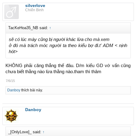
silverlove
Chiến Binh
TacKeHoa35_NB said:
↑
sẽ có lúc mày cũng bị người khác lừa cho mà xem
ở đó mà trách móc người ta theo kiểu bợ đi.t' ADM < nịnh
hót>
KHÔNG phải căng thẳng thế đâu. D/m kiểu GD vớ vẩn cũng
chưa biết thằng nào lừa thằng nào.tham thì thâm
7/6/15
Danboy
thích bài này.
Danboy
_[OnlyLove]_ said:
↑