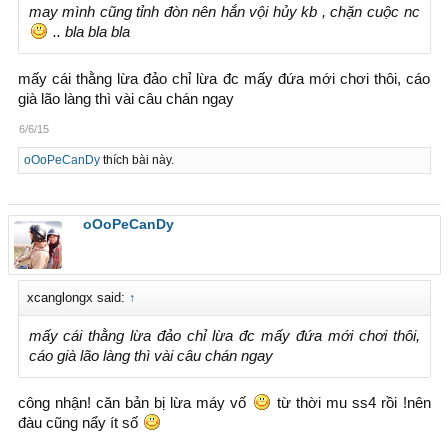
may mình cũng tỉnh đòn nên hắn vội hủy kb , chặn cuộc nc
.. bla bla bla
mấy cái thằng lừa đảo chỉ lừa đc mấy đứa mới chơi thôi, cáo
già lão làng thì vài câu chán ngay
6/6/15
oOoPeCanDy
thích bài này.
oOoPeCanDy
xcanglongx said:
↑
mấy cái thằng lừa đảo chỉ lừa đc mấy đứa mới chơi thôi,
cáo già lão làng thì vài câu chán ngay
công nhận! căn bản bị lừa máy vố
từ thời mu ss4 rồi !nên
đàu cũng nẩy ít số