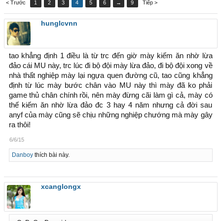
< Trước
1
2
3
4
5
6
→
9
Tiếp >
hunglcvnn
tao khẳng định 1 điều là từ trc đến giờ mày kiếm ăn nhờ lừa
đảo cái MU này, trc lúc đi bộ đội mày lừa đảo, đi bộ đội xong về
nhà thất nghiệp mày lại ngựa quen đường cũ, tao cũng khẳng
định từ lúc mày bước chân vào MU này thì mày đã ko phải
game thủ chân chính rồi, nên mày đừng cãi làm gì cả, mày có
thế kiếm ăn nhờ lừa đảo đc 3 hay 4 năm nhưng cả đời sau
anyf của mày cũng sẽ chịu những nghiệp chướng mà mày gây
ra thôi!
6/6/15
Danboy
thích bài này.
xcanglongx