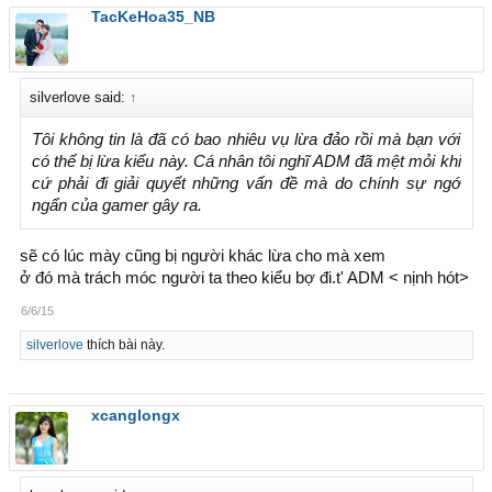
TacKeHoa35_NB
silverlove said:
↑
Tôi không tin là đã có bao nhiêu vụ lừa đảo rồi mà bạn với
có thể bị lừa kiểu này. Cá nhân tôi nghĩ ADM đã mệt mỏi khi
cứ phải đi giải quyết những vấn đề mà do chính sự ngớ
ngẩn của gamer gây ra.
sẽ có lúc mày cũng bị người khác lừa cho mà xem
ở đó mà trách móc người ta theo kiểu bợ đi.t' ADM < nịnh hót>
6/6/15
silverlove
thích bài này.
xcanglongx