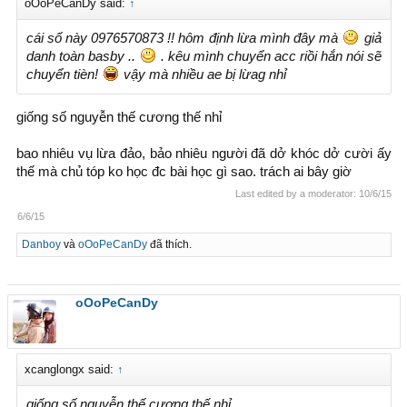
oOoPeCanDy said:
↑
cái số này 0976570873 !! hôm định lừa mình đây mà
giả
danh toàn basby ..
. kêu mình chuyển acc riồi hắn nói sẽ
chuyển tièn!
vậy mà nhiều ae bị lừag nhỉ
giống số nguyễn thế cương thế nhỉ
bao nhiêu vụ lừa đảo, bảo nhiêu người đã dở khóc dở cười ấy
thế mà chủ tóp ko học đc bài học gì sao. trách ai bây giờ
Last edited by a moderator:
10/6/15
6/6/15
Danboy
và
oOoPeCanDy
đã thích.
oOoPeCanDy
xcanglongx said:
↑
giống số nguyễn thế cương thế nhỉ