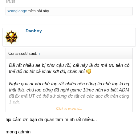
6/6/15
xcanglongx
thích bài này.
Danboy
Conan.ss8 said:
↑
Đã rất nhiều ae bị như cậu rồi, cái này là do mã ưu tiên có
thể đổi đc tât cả id đk sdt đó, chán nhỉ.
Nghe qua dt với chủ top rất nhiều nên cũng tin chủ top là ng
thật thà, chủ top cũng đã nghỉ game 1time nên ko biết ADM
đã fix mã UT có thể sử dụng đc tất cả các acc đk trên cùng
1 sdt.
Click to expand...
Về chuyện mua bán GD trực tiếp rất hay bị tố cáo ngược,
hjx cảm ơn bạn đã quan tâm mình rất nhiều...
nhưng mình vẫn tin bạn
@Danboy
bị lừa trên lòng tốt của
bạn ấy.
mong admin