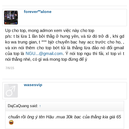
forever**alone
Up cho top, mong admon xem việc này cho top
p/s: t bị lừa 1 lần bởi thằg ở hưng yên, và từ đó trở đi , khi gd
ko wa trung gian, t *** bjờ chuyển bạc hay acc trước cho họ, ,
và xin nói thêm cho top bớt tủi là thằng lừa đảo nó đổi gmail
của top là
NGU...@gmail.com
. Ý nói top ngu thì fải, xl top vì t
nói thẳng nhé, có gì wá mong top đừng để ý
7/6/15
wasesvip
DajCaQuang said:
↑
chuẩn rồi ông ý tên Hậu .mua 30k bạc của thằng kia giá 65