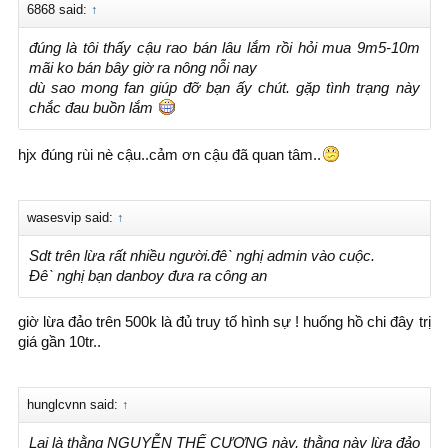
6868 said:
↑
đúng là tôi thấy cậu rao bán lâu lắm rồi hỏi mua 9m5-10m
mãi ko bán bây giờ ra nông nỗi nay
dù sao mong fan giúp đỡ bạn ấy chút. gặp tình trạng này
chắc đau buồn lắm
hjx đúng rùi nè cậu..cảm ơn cậu đã quan tâm..
wasesvip said:
↑
Sdt trên lừa rất nhiều người.đêˋ nghị admin vào cuộc.
Đêˋ nghị bạn danboy đưa ra công an
giờ lừa đảo trên 500k là đủ truy tố hình sự ! huống hồ chi đây trị
giá gần 10tr..
hunglcvnn said:
↑
Lại là thằng NGUYỄN THẾ CƯƠNG này, thằng này lừa đảo