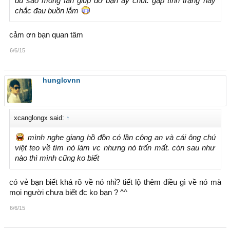
dù sao mong fan giúp đỡ bạn ấy chút. gặp tình trạng này
chắc đau buồn lắm
cảm ơn bạn quan tâm
6/6/15
hunglcvnn
xcanglongx said:
↑
mình nghe giang hồ đồn có lần công an và cái ông chú
việt teo về tìm nó làm vc nhưng nó trốn mất. còn sau như
nào thì mình cũng ko biết
có vẻ bạn biết khá rõ về nó nhỉ? tiết lộ thêm điều gì về nó mà
mọi người chưa biết đc ko bạn ? ^^
6/6/15