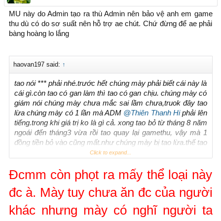
MU này do Admin tạo ra thù Admin nên bảo vệ anh em game
thu dù có do sơ suất nên hỗ trợ ae chút. Chứ đừng để ae phải
bàng hoàng lo lắng
haovan197 said:
↑
tao nói *** phải nhé.trước hết chúng mày phải biết cái này là
cái gì.còn tao có gan làm thì tao có gan chịu. chúng mày có
giám nói chúng mày chưa mắc sai lầm chưa,truok đây tao
lừa chúng mày có 1 lần mà ADM
@Thiên Thanh Hi
phải lên
tiếng.trong khi giá trị ko là gì cả. xong tao bỏ từ tháng 8 năm
ngoái đến tháng3 vừa rồi tao quay lại gamethu, vậy mà 1
đồng tiền bỏ vào cũng mất.như chúng mày bị tao lừa.thế tao
tố cáo thì ai giải quyết cho tao.vì tao đã dính 1 vụ ld mang
Click to expand...
tiếng cả đời. tao van xin adm
@Thiên Thanh Hi
điều tra giúp
Đcmm còn phọt ra mấy thể loại này
tao.nhưng ADM ko thèm quan tâm đến lời nói của tao.tao
cũng là 1 thành viên như trúng mày.vì những thằng như
đc à. Mày tuy chưa ăn đc của người
chúng mày mà tao phải trở thành thế này. cả người có 2tr
lấy tiền đi lại qua viện với người nhà tao vậy mà mua dc cái
khác nhưng mày có nghĩ người ta
nick cả đồ và nick bán dc tổng 37k bạc.đùng 1 cái nó quay