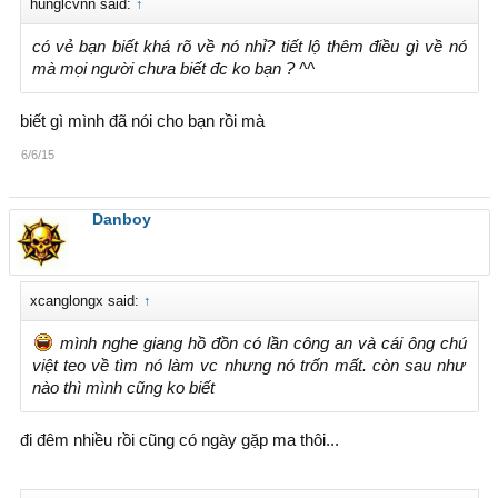
hunglcvnn said:
↑
có vẻ bạn biết khá rõ về nó nhỉ? tiết lộ thêm điều gì về nó
mà mọi người chưa biết đc ko bạn ? ^^
biết gì mình đã nói cho bạn rồi mà
6/6/15
Danboy
xcanglongx said:
↑
mình nghe giang hồ đồn có lần công an và cái ông chú
việt teo về tìm nó làm vc nhưng nó trốn mất. còn sau như
nào thì mình cũng ko biết
đi đêm nhiều rồi cũng có ngày gặp ma thôi...