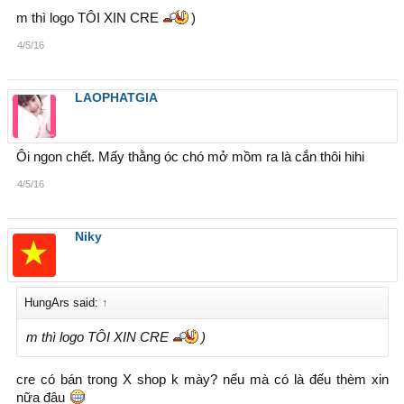
m thì logo TÔI XIN CRE
)
4/5/16
LAOPHATGlA
Ôi ngon chết. Mấy thằng óc chó mở mồm ra là cắn thôi hihi
4/5/16
Niky
HungArs said:
↑
m thì logo TÔI XIN CRE
)
cre có bán trong X shop k mày? nếu mà có là đếu thèm xin
nữa đâu