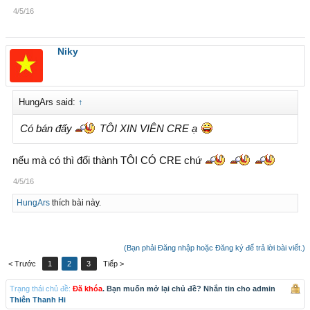
4/5/16
Niky
HungArs said:
↑
Có bán đấy
TÔI XIN VIÊN CRE ạ
nếu mà có thì đổi thành TÔI CÓ CRE chứ
4/5/16
HungArs
thích bài này.
(Bạn phải Đăng nhập hoặc Đăng ký để trả lời bài viết.)
< Trước
1
2
3
Tiếp >
Trạng thái chủ đề:
Đã khóa
. Bạn muốn mở lại chủ đề? Nhắn tin cho admin
Thiên Thanh Hi