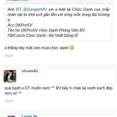
Anh GT
@GangterMU
xin a Add lại Chức Danh cua mấy
nhân vật từ thời ss4 gắn liền với từng mốc trong Bá Vương
ạ
Acc DKProSV
Tên Nv DKProSV chức Danh Phóng Viên BV
FBICzech Chức Danh : Đệ Nhất Dũng Sĩ
á thằng này mất zien mua chức danh
3/5/16
chuate8x
quá tuyệt a GT muôn nem ^^ BV bây h chak lại xanh sạch đẹp
hơn rùi ^^
3/5/16
LoveLife