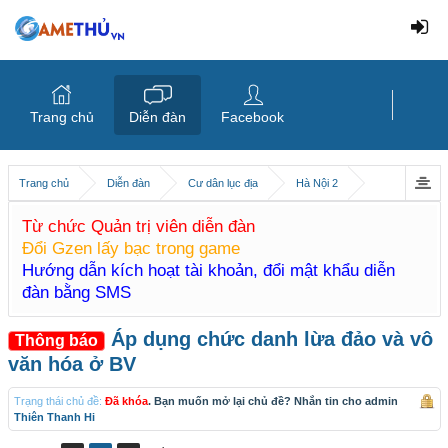
Trang chủ
Diễn đàn
Facebook
Trang chủ
Diễn đàn
Cư dân lục địa
Hà Nội 2
Từ chức Quản trị viên diễn đàn
Đổi Gzen lấy bạc trong game
Hướng dẫn kích hoạt tài khoản, đổi mật khẩu diễn
đàn bằng SMS
Áp dụng chức danh lừa đảo và vô
Thông báo
văn hóa ở BV
Trạng thái chủ đề:
Đã khóa
. Bạn muốn mở lại chủ đề? Nhắn tin cho admin
Thiên Thanh Hi