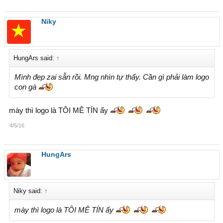
Niky
HungArs said:
↑
Mình đẹp zai sẵn rồi. Mng nhìn tự thấy. Cần gì phải làm logo
con gà
mày thì logo là TÔI MÊ TÍN ấy
4/5/16
HungArs
Niky said:
↑
mày thì logo là TÔI MÊ TÍN ấy