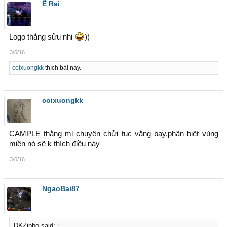
Ê Rai
Logo thằng sửu nhi
))
3/5/16
coixuongkk
thích bài này.
coixuongkk
CAMPLE thằng ml chuyên chửi tục vắng bạy.phân biệt vùng
miền nó sẽ k thích điều này
3/5/16
NgaoBai87
DKZipbo said:
↑