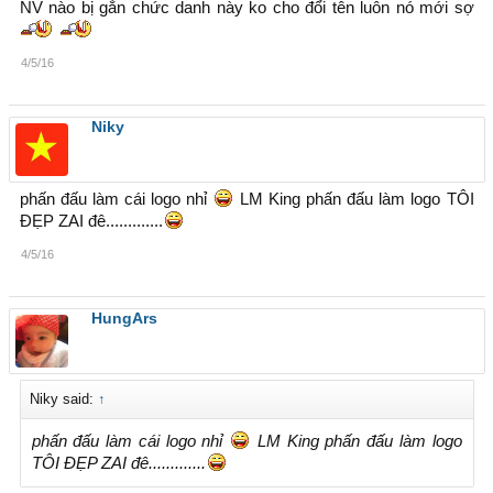
NV nào bị gắn chức danh này ko cho đổi tên luôn nó mới sợ
4/5/16
Niky
phấn đấu làm cái logo nhỉ
LM King phấn đấu làm logo TÔI
ĐẸP ZAI đê.............
4/5/16
HungArs
Niky said:
↑
phấn đấu làm cái logo nhỉ
LM King phấn đấu làm logo
TÔI ĐẸP ZAI đê.............