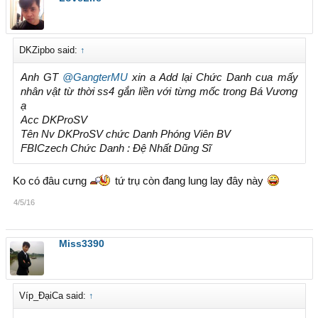
DKZipbo said:
↑
Anh GT
@GangterMU
xin a Add lại Chức Danh cua mấy
nhân vật từ thời ss4 gắn liền với từng mốc trong Bá Vương
ạ
Acc DKProSV
Tên Nv DKProSV chức Danh Phóng Viên BV
FBICzech Chức Danh : Đệ Nhất Dũng Sĩ
Ko có đâu cưng
tứ trụ còn đang lung lay đây này
4/5/16
Miss3390
Víp_ĐạiCa said:
↑