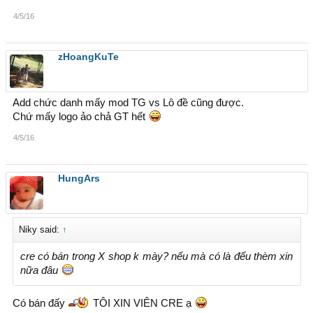
4/5/16
zHoangKuTe
Add chức danh mấy mod TG vs Lô đề cũng được.
Chứ mấy logo ảo chả GT hết
4/5/16
HungArs
Niky said:
↑
cre có bán trong X shop k mày? nếu mà có là đếu thèm xin
nữa đâu
Có bán đấy
TÔI XIN VIÊN CRE ạ