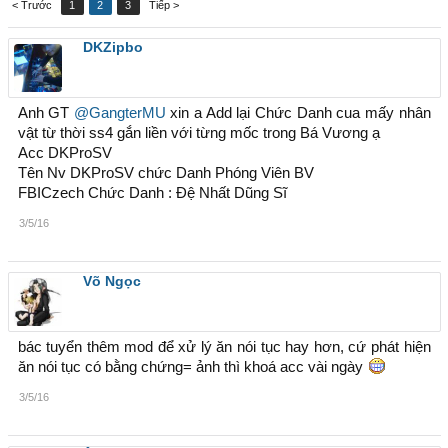
< Trước
1
2
3
Tiếp >
DKZipbo
Anh GT
@GangterMU
xin a Add lại Chức Danh cua mấy nhân
vật từ thời ss4 gắn liền với từng mốc trong Bá Vương ạ
Acc DKProSV
Tên Nv DKProSV chức Danh Phóng Viên BV
FBICzech Chức Danh : Đệ Nhất Dũng Sĩ
3/5/16
Võ Ngọc
bác tuyển thêm mod để xử lý ăn nói tục hay hơn, cứ phát hiện
ăn nói tục có bằng chứng= ảnh thì khoá acc vài ngày
3/5/16