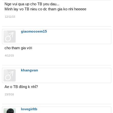
Nge vui qua up cho TB yeu dau...
Minh lay vo TB nieu co dc tham gia ko nhi heeeee
12/11/15
giacmocoem15
cho tham gia với
4/12/15
khangvan
Ae o TB đông k nhỉ?
23/3/16
lovegirltb