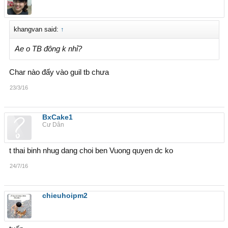
khangvan said:
↑
Ae o TB đông k nhỉ?
Char nào đấy vào guil tb chưa
23/3/16
BxCake1
Cư Dân
t thai binh nhug dang choi ben Vuong quyen dc ko
24/7/16
chieuhoipm2