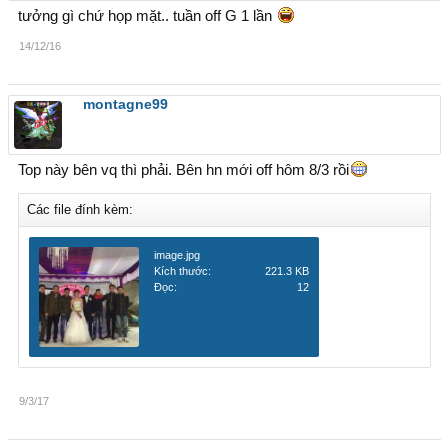
tưởng gì chứ họp mặt.. tuần off G 1 lần
14/12/16
montagne99
Top này bên vq thì phải. Bên hn mới off hôm 8/3 rồi
Các file đính kèm:
image.jpg
Kích thước:
221.3 KB
Đọc:
12
9/3/17