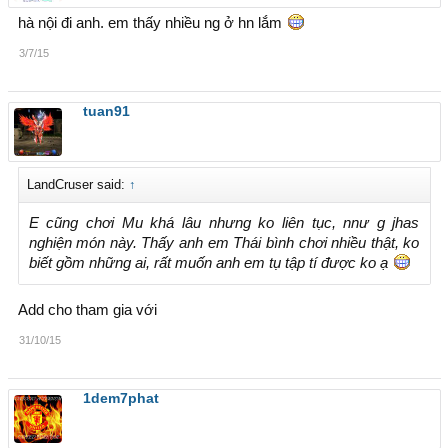
hà nội đi anh. em thấy nhiều ng ở hn lắm
3/7/15
tuan91
LandCruser said:
↑
E cũng chơi Mu khá lâu nhưng ko liên tục, nnư g jhas
nghiện món này. Thấy anh em Thái bình chơi nhiều thật, ko
biết gồm những ai, rất muốn anh em tụ tập tí được ko ạ
Add cho tham gia với
31/10/15
1dem7phat