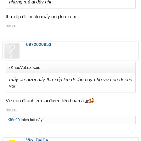
nhưng mà ai đây nhỉ
thu xếp đc m alo mấy ông kia xem
30/8/16
0972020953
zKhocVoLez said:
↑
mấy ae dưới đấy thu xếp lên đi. lần này cho vợ con đi cho
vui
Vợ con đi anh em lại được liên hoan à
30/8/16
Kiên99
thích bài này.
Víp_ĐạiCa