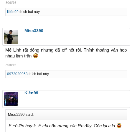
30/8/16
Kiên99
thích bài này.
Miss3390
Mê Linh rất đông nhưng đã off hết rồi. Thỉnh thoảng vẫn họp
nhau làm trận
30/8/16
0972020953
thích bài này.
Kiên99
Miss3390 said:
↑
E có lên hay k. E chỉ cần mang xác lên đây. Còn lại a lo