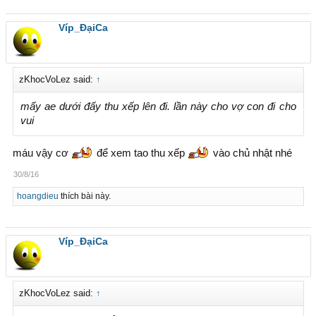
Víp_ĐạiCa
zKhocVoLez said:
↑
mấy ae dưới đấy thu xếp lên đi. lần này cho vợ con đi cho
vui
máu vậy cơ
để xem tao thu xếp
vào chủ nhật nhé
30/8/16
hoangdieu
thích bài này.
Víp_ĐạiCa
zKhocVoLez said:
↑