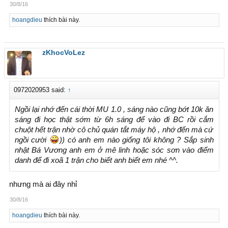
30/8/16
hoangdieu
thích bài này.
zKhocVoLez
0972020953 said:
↑
Ngồi lại nhớ đến cái thời MU 1.0 , sáng nào cũng bớt 10k ăn
sáng đi học thật sớm từ 6h sáng để vào đi BC rồi cắm
chuột hết trận nhờ cô chủ quán tắt máy hộ , nhớ đến mà cứ
ngồi cười
)) có anh em nào giống tôi không ? Sắp sinh
nhật Bá Vương anh em ở mê linh hoặc sóc sơn vào điểm
danh để đi xoã 1 trận cho biết anh biết em nhé ^^.
nhưng mà ai đây nhỉ
30/8/16
hoangdieu
thích bài này.