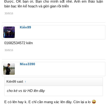
Được. OK bạn ơi. Bạn cho mình sđt nhé. Anh em thảo luận
bàn bạc lên kế hoạch và giời gian rồi triển
30/8/16
Kiên99
01682534572 kiên
30/8/16
Miss3390
Kiên99 said:
↑
cho ké vs từ HD lên đây
E có lên hay k. E chỉ cần mang xác lên đây. Còn lại a lo