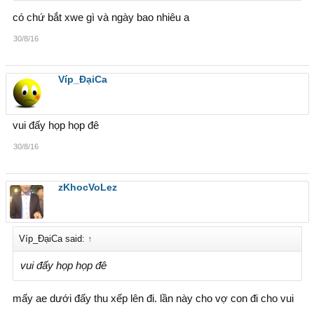
có chứ bắt xwe gì và ngày bao nhiêu a
30/8/16
Víp_ĐạiCa
vui đấy họp họp đê
30/8/16
zKhocVoLez
Víp_ĐạiCa said:
↑
vui đấy họp họp đê
mấy ae dưới đấy thu xếp lên đi. lần này cho vợ con đi cho vui