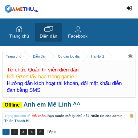
Trang chủ
Diễn đàn
Facebook
Trang chủ
Diễn đàn
Cư dân lục địa
Hà Nội 2
Từ chức Quản trị viên diễn đàn
Đổi Gzen lấy bạc trong game
Hướng dẫn kích hoạt tài khoản, đổi mật khẩu diễn
đàn bằng SMS
Anh em Mê Linh ^^
Offline
Trạng thái chủ đề:
Đã khóa
. Bạn muốn mở lại chủ đề? Nhắn tin cho admin
Thiên Thanh Hi
1
2
3
4
5
Tiếp >