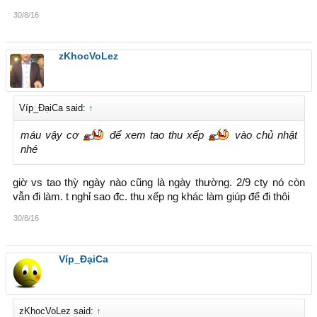
30/8/16
zKhocVoLez
Víp_ĐạiCa said:
↑
máu vậy cơ
để xem tao thu xếp
vào chủ nhật
nhé
giờ vs tao thỳ ngày nào cũng là ngày thường. 2/9 cty nó còn
vẫn đi làm. t nghỉ sao đc. thu xếp ng khác làm giúp để đi thôi
30/8/16
Víp_ĐạiCa
zKhocVoLez said:
↑