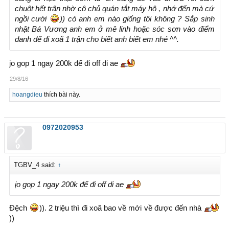
chuột hết trận nhờ cô chủ quán tắt máy hộ , nhớ đến mà cứ
ngồi cười
)) có anh em nào giống tôi không ? Sắp sinh
nhật Bá Vương anh em ở mê linh hoặc sóc sơn vào điểm
danh để đi xoã 1 trận cho biết anh biết em nhé ^^.
jo gop 1 ngay 200k để đi off di ae
29/8/16
hoangdieu
thích bài này.
0972020953
TGBV_4 said:
↑
jo gop 1 ngay 200k để đi off di ae
Đệch
)). 2 triệu thì đi xoã bao về mới về được đến nhà
))