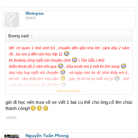
l0vinyou
Guest
Boong said:
↑
Mh` có quen 1 nhỏ sinh 93 , chuyển đến gần nhà mh` cáck đây 2 năm
rồi , lúc em ý đến còn học lớp 11
thi thoảng cũng ngồi nói chuyện chơi
( Tán Gẫu ) thôi
thấm thoát đã 2 năm trôi qua
, bữa trước em ý mới thi DH xong
dạo này hay ngồi nói chuyện
, và ngày nào ko đc nhìn thấy em ý ,
thì mh` cảm thấy khó chịu lắm
, gặp rồi thì lại ko biết nói gì
, tính
cáck em ý thì cũng dễ gần lắm
có nhiều lúc muốn xin số ĐT ( nhưng sợ ko cho + làm wê mh`
Click to expand...
)
có lần mh` hỏi dạm , là em có ghẹ chưa , thì em ý nói ( sau này đi làm ni
giờ đi học nên trưa về se viết 1 bài cụ thể cho ông.cố lên chúc
cô , ) mh` nói dạm . em làm ni cô thì có người khổ lắm đó
( ko biết
thành công!!
em ý hiểu ko )
và bây h chẳng biết ngỏ lời sao nữa , SDT cũng còn chưa có + cũng
10/8/11
kinh ông bà già em ý ( vì xát nhà
)
có chị em nào or ae nào rành về cái này chỉ dáo cái nhé
mh` nghĩ mh` có cảm tình với em ý rồi
, mà h` ko biết nói sao nữa
Nguyễn Tuấn Phong