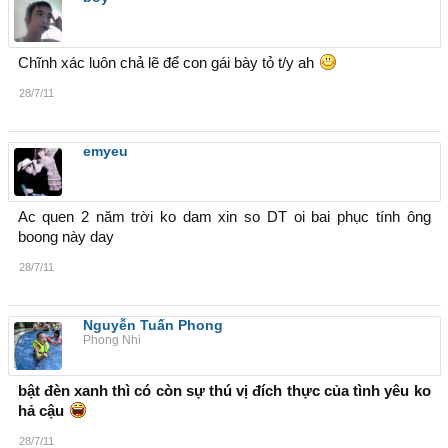
Chĩnh xác luôn chả lẽ để con gái bày tỏ t/y ah
28/7/11
emyeu
Ac quen 2 năm trời ko dam xin so DT oi bai phục tính ông
boong này day
28/7/11
Nguyễn Tuấn Phong
Phong Nhi
bật đèn xanh thì có còn sự thú vị đích thực của tình yêu ko
hả cậu
28/7/11