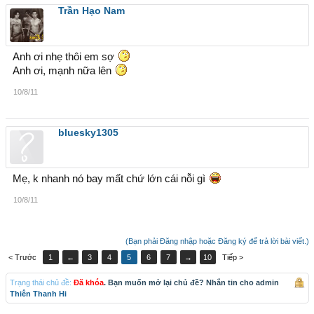
Trần Hạo Nam
Anh ơi nhẹ thôi em sợ
Anh ơi, mạnh nữa lên
10/8/11
bluesky1305
Mẹ, k nhanh nó bay mất chứ lớn cái nỗi gì
10/8/11
(Bạn phải Đăng nhập hoặc Đăng ký để trả lời bài viết.)
< Trước
1
←
3
4
5
6
7
→
10
Tiếp >
Trạng thái chủ đề:
Đã khóa
. Bạn muốn mở lại chủ đề? Nhắn tin cho admin
Thiên Thanh Hi