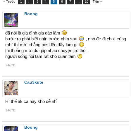
< Trước
1
←
3
4
5
6
7
→
10
Tiếp >
Boong
đã nói là gia đình gia dáo lắm
bước ra phải biết nhìn trước nhìn sau
, nhỏ đc đi chơi cùng
mh` thì mh` chẳng post lên đây làm gì
thi thoảng mới đc gặp nhau chuyện trò thôi ,
người sống nội tâm rất khó quan tâm
24/7/11
Cau3kute
Hĩ thế ak ca này khó đẻ nhỉ
24/7/11
Boong