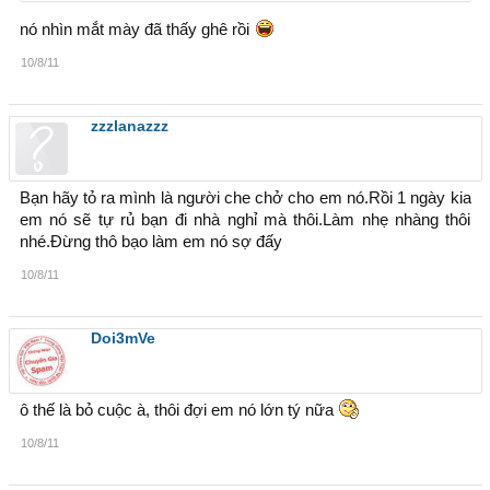
từ trước tới h` , con gái nó tấn công mh` quen rồi
nó nhìn mắt mày đã thấy ghê rồi
h` đi tấn công , mới hiểu ( khổ kinh )
10/8/11
zzzlanazzz
Bạn hãy tỏ ra mình là người che chở cho em nó.Rồi 1 ngày kia
em nó sẽ tự rủ bạn đi nhà nghỉ mà thôi.Làm nhẹ nhàng thôi
nhé.Đừng thô bạo làm em nó sợ đấy
10/8/11
Doi3mVe
ô thế là bỏ cuộc à, thôi đợi em nó lớn tý nữa
10/8/11