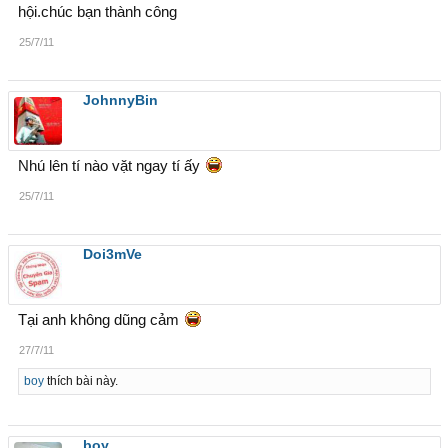
hội.chúc bạn thành công
25/7/11
JohnnyBin
Nhú lên tí nào vặt ngay tí ấy
25/7/11
Doi3mVe
Tại anh không dũng cảm
27/7/11
boy
thích bài này.
boy