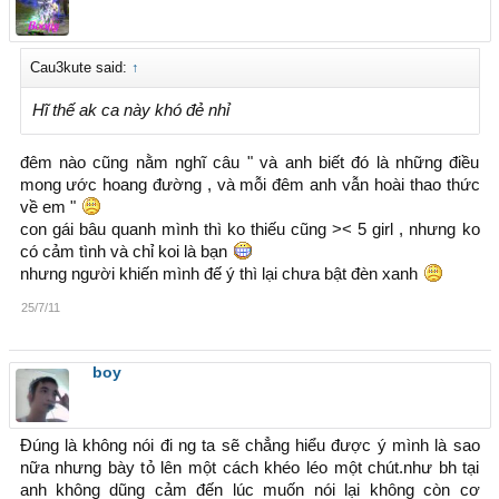
Cau3kute said:
↑
Hĩ thế ak ca này khó đẻ nhỉ
đêm nào cũng nằm nghĩ câu " và anh biết đó là những điều
mong ước hoang đường , và mỗi đêm anh vẫn hoài thao thức
về em "
con gái bâu quanh mình thì ko thiếu cũng >< 5 girl , nhưng ko
có cảm tình và chỉ koi là bạn
nhưng người khiến mình đế ý thì lại chưa bật đèn xanh
25/7/11
boy
Đúng là không nói đi ng ta sẽ chẳng hiểu được ý mình là sao
nữa nhưng bày tỏ lên một cách khéo léo một chút.như bh tại
anh không dũng cảm đến lúc muốn nói lại không còn cơ