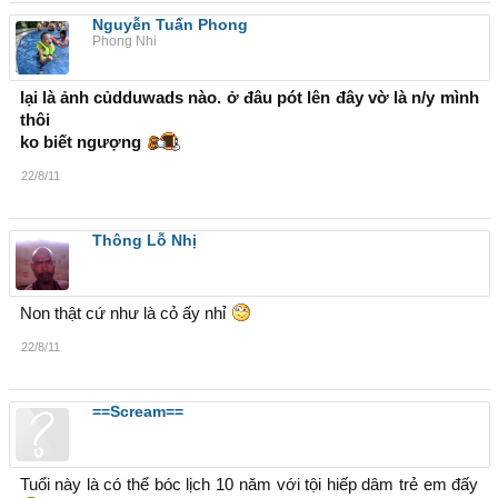
Nguyễn Tuấn Phong
Phong Nhi
lại là ảnh củdduwads nào. ở đâu pót lên đây vờ là n/y mình
thôi
ko biết ngượng
22/8/11
Thông Lỗ Nhị
Non thật cứ như là cỏ ấy nhỉ
22/8/11
==Scream==
Tuổi này là có thể bóc lịch 10 năm với tội hiếp dâm trẻ em đấy