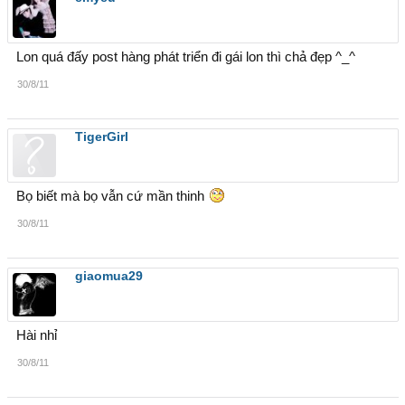
Lon quá đấy post hàng phát triển đi gái lon thì chả đẹp ^_^
30/8/11
TigerGirl
Bọ biết mà bọ vẫn cứ mần thinh
30/8/11
giaomua29
Hài nhỉ
30/8/11