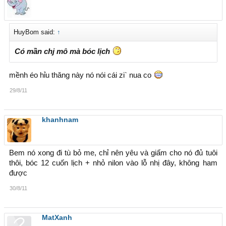
HuyBom said:
↑
Có mần chj mô mà bóc lịch
mềnh éo hỉu thăng này nó nói cái zi` nua co
29/8/11
khanhnam
Bem nó xong đi tù bỏ me, chỉ nên yêu và giấm cho nó đủ tuôi
thôi, bóc 12 cuốn lịch + nhỏ nilon vào lỗ nhị đây, không ham
được
30/8/11
MatXanh