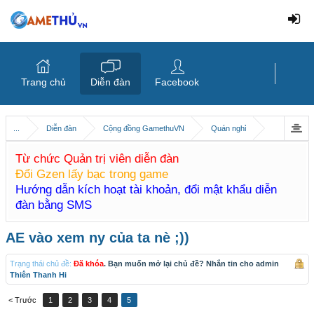
Trang chủ
Diễn đàn
Facebook
...
Diễn đàn
Cộng đồng GamethuVN
Quán nghỉ
Từ chức Quản trị viên diễn đàn
Đổi Gzen lấy bạc trong game
Hướng dẫn kích hoạt tài khoản, đổi mật khẩu diễn
đàn bằng SMS
AE vào xem ny của ta nè ;))
Trạng thái chủ đề:
Đã khóa
. Bạn muốn mở lại chủ đề? Nhắn tin cho admin
Thiên Thanh Hi
< Trước
1
2
3
4
5