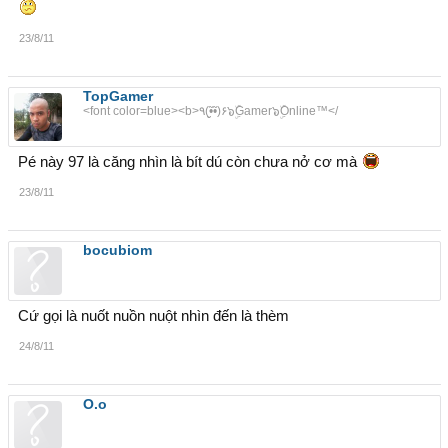
23/8/11
TopGamer
<font color=blue><b>٩(•̮̮̃•̃)۶๖ۣۜGamer๖ۣۜOnline™</
Pé này 97 là căng nhìn là bít dú còn chưa nở cơ mà
23/8/11
bocubiom
Cứ gọi là nuốt nuồn nuột nhìn đến là thèm
24/8/11
O.o