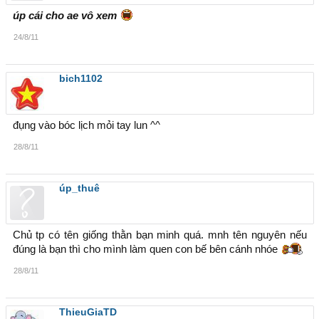
úp cái cho ae vô xem
24/8/11
bich1102
đụng vào bóc lịch mỏi tay lun ^^
28/8/11
úp_thuê
Chủ tp có tên giống thằn bạn minh quá. mnh tên nguyên nếu
đúng là bạn thì cho mình làm quen con bế bên cánh nhóe
28/8/11
ThieuGiaTD