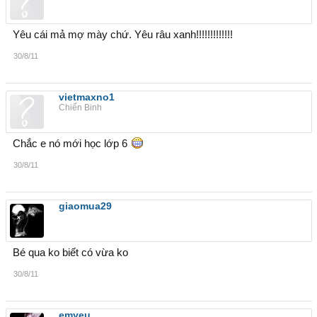
Yêu cái mả mợ mày chứ. Yêu râu xanh!!!!!!!!!!!!!
30/8/11
vietmaxno1
Chiến Binh
Chắc e nó mới học lớp 6
30/8/11
giaomua29
Bé qua ko biết có vừa ko
30/8/11
emyeu