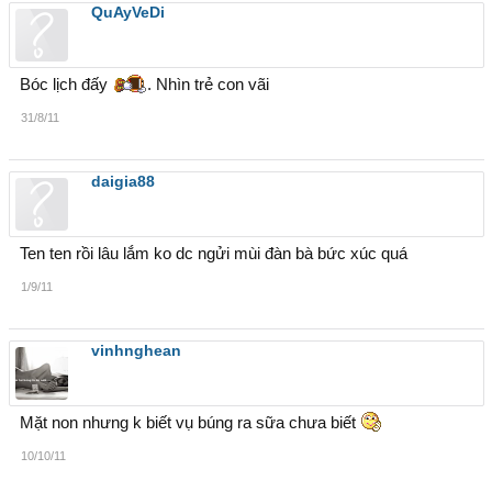
QuAyVeDi
Bóc lịch đấy
. Nhìn trẻ con vãi
31/8/11
daigia88
Ten ten rồi lâu lắm ko dc ngửi mùi đàn bà bức xúc quá
1/9/11
vinhnghean
Mặt non nhưng k biết vụ búng ra sữa chưa biết
10/10/11