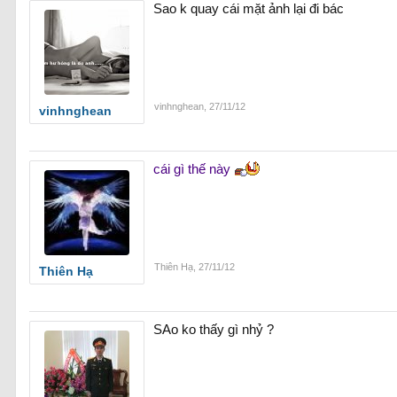
Sao k quay cái mặt ảnh lại đi bác
vinhnghean
,
27/11/12
vinhnghean
cái gì thế này
Thiên Hạ
,
27/11/12
Thiên Hạ
SAo ko thấy gì nhỷ ?