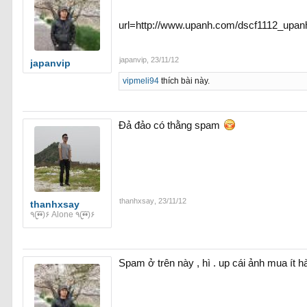
url=http://www.upanh.com/dscf1112_upa
japanvip
,
23/11/12
japanvip
vipmeli94
thích bài này.
Đả đảo có thằng spam
thanhxsay
,
23/11/12
thanhxsay
٩(•̮̮̃•̃)۶ Alone ٩(•̮̮̃•̃)۶
Spam ở trên này , hì . up cái ảnh mua ít 