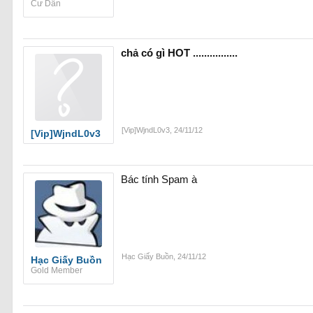
Cư Dân
chả có gì HOT ................
[Vip]WjndL0v3
,
24/11/12
[Vip]WjndL0v3
Bác tính Spam à
Hạc Giấy Buồn
,
24/11/12
Hạc Giấy Buồn
Gold Member