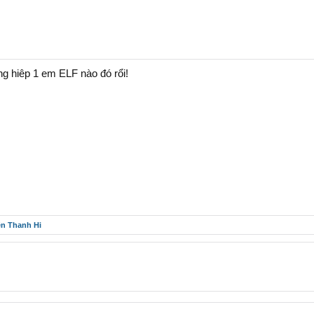
g hiêp 1 em ELF nào đó rổi!
ên Thanh Hi