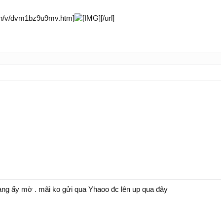
nh/v/dvm1bz9u9mv.htm]
[/url]
hàng ấy mờ . mãi ko gửi qua Yhaoo đc lên up qua đây