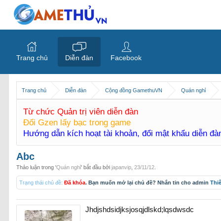
Trang chủ
Diễn đàn
Facebook
Trang chủ
Diễn đàn
Cộng đồng GamethuVN
Quán nghỉ
Từ chức Quản trị viên diễn đàn
Đổi Gzen lấy bạc trong game
Hướng dẫn kích hoạt tài khoản, đổi mật khẩu diễn đ
Abc
Thảo luận trong '
Quán nghỉ
' bắt đầu bởi
japanvip
,
23/11/12
.
Trạng thái chủ đề:
Đã khóa
. Bạn muốn mở lại chủ đề? Nhắn tin cho admin
Thi
Jhdjshdsidjksjosqjdlskd;lqsdwsdc