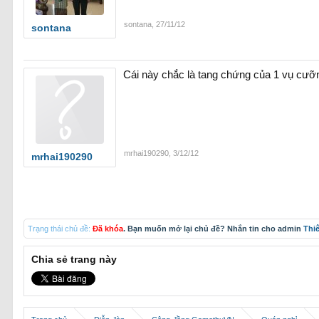
sontana
,
27/11/12
sontana
Cái này chắc là tang chứng của 1 vụ cưỡn
mrhai190290
,
3/12/12
mrhai190290
Trạng thái chủ đề:
Đã khóa
. Bạn muốn mở lại chủ đề? Nhắn tin cho admin
Thi
Chia sẻ trang này