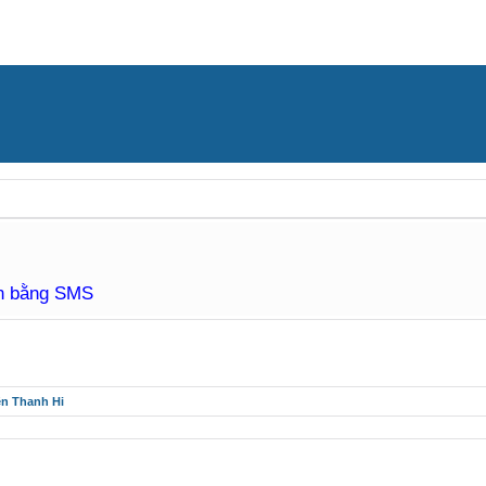
àn bằng SMS
ên Thanh Hi