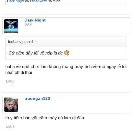
Dark Night
và
zzbaokezz
đã thích.
Dark Night
GAM
tocbacvjp said:
↑
Cứ cắm đấy tối về nộp là dc
haha về quê chơi làm không mang máy tính về mà ngày lễ tốt
nhất off đi thôi
1/9/18
truongan123
truy tiềm bảo vật cấm mấy có làm gì đâu
1/9/18