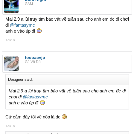
GAM
Mai 2.9 a lùi truy tìm bảo vật về tuần sau cho anh em đc đi chơi
đi
@fantasymc
anh e vào úp đi
1/9/18
tocbacvjp
Gà Vô Đối
Designer said:
↑
Mai 2.9 a lùi truy tìm bảo vật về tuần sau cho anh em đc đi
chơi đi
@fantasymc
anh e vào úp đi
Cứ cắm đấy tối về nộp là dc
1/9/18