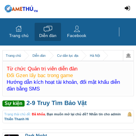
Trang chủ
Diễn đàn
Facebook
Trang chủ
Diễn đàn
Cư dân lục địa
Hà Nội
Từ chức Quản trị viên diễn đàn
Đổi Gzen lấy bạc trong game
Hướng dẫn kích hoạt tài khoản, đổi mật khẩu diễn
đàn bằng SMS
2-9 Truy Tìm Bảo Vật
Sự kiện
Trạng thái chủ đề:
Đã khóa
. Bạn muốn mở lại chủ đề? Nhắn tin cho admin
Thiên Thanh Hi
Dark Night