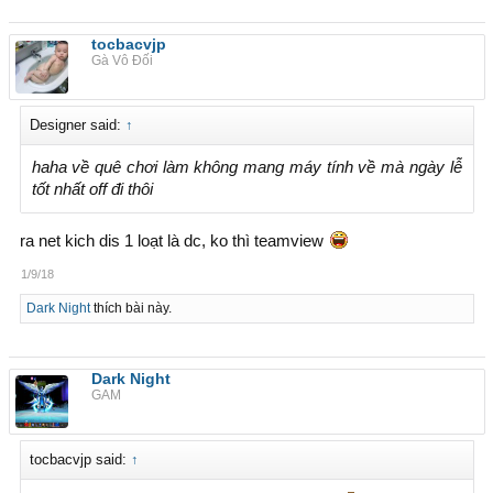
tocbacvjp
Gà Vô Đối
Designer said:
↑
haha về quê chơi làm không mang máy tính về mà ngày lễ
tốt nhất off đi thôi
ra net kich dis 1 loạt là dc, ko thì teamview
1/9/18
Dark Night
thích bài này.
Dark Night
GAM
tocbacvjp said:
↑