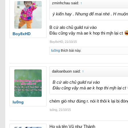
zminhchau said:
↑
ý kiến hay . Nhưng để mai nhé . H muộn 
B cứ alo chủ guild rui vào
Đâu cũng vậy mà ae k hop thi mjh lại ct
Boy8xHD
Boy8xHD
,
21/10/15
lu0ng
thích bài này.
dailoanbuon said:
↑
B cứ alo chủ guild rui vào
Đâu cũng vậy mà ae k hop thi mjh lại ct
chém gió như đúng r. nói ít thôi k lại bị đó
lu0ng
lu0ng
,
21/10/15
Họ và tên Vũ như Thành