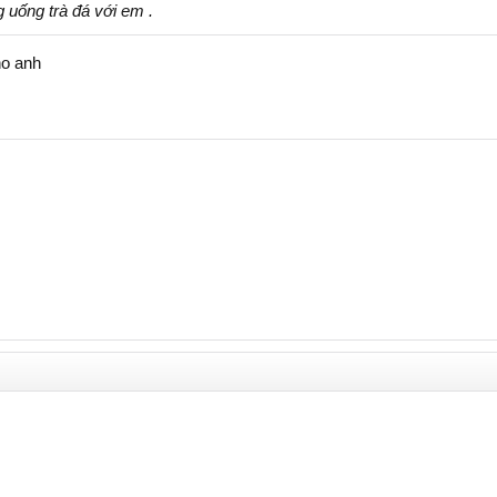
 uống trà đá với em .
ho anh