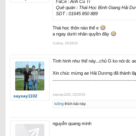
FaCe : Anh Cu Tí
Quê quán : Thái Học Bình Giang Hải D
SDT : 01645 850 889
Thái học thôn nào thế e
a ngay dưới nhân quyền đây
CuDuy
,
22/10/15
Tình hình như thế này...chủ G ko nói dc ae
Xin chúc mừng ae Hải Dương đã thành lập 
........................................................
saysay1102
,
22/10/15
saysay1102
lu0ng
thích bài này.
nguyễn quang minh