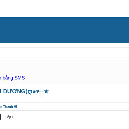
àn bằng SMS
I DƯƠNG)ღ๑♥╬★
ên Thanh Hi
Tiếp >