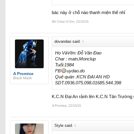
bác này ở chỗ nào thanh miện thế nhỉ
Bỏ Chùa Vì Em
,
22/10/15
dovandao said:
↑
Họ VàVên: Đỗ Văn Đao
Char : main,Monclup
Tuổi:1984
FB
uydao.do
A Promise
Quê quán .KCN ĐẠI AN HD
Black Mask
SDT.0936.075.098.01685.544.398
K.C.N Đại An rảnh lên K.C.N Tân Trường u
A Promise
,
22/10/15
Style said:
↑