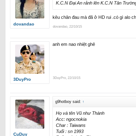
K.C.N Đại An rảnh lên K.C.N Tân Trường
kêu chân đau mà đã ở HD rui .có gì alo c
dovandao
dovandao
,
22/10/15
anh em nao nhiệt ghê
3DuyPro
,
22/10/15
3DuyPro
g9hotboy said:
↑
Họ và tên Vũ như Thành
Acc: ngocnokia
Char : Taiwans
Tuổi : sn 1993
CuDuy