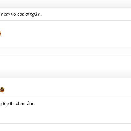
r ôm vợ con đi ngủ r .
ng tóp thì chán lắm.