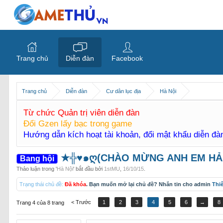
Trang chủ
Diễn đàn
Facebook
Trang chủ
Diễn đàn
Cư dân lục địa
Hà Nội
Từ chức Quản trị viên diễn đàn
Đổi Gzen lấy bạc trong game
Hướng dẫn kích hoạt tài khoản, đổi mật khẩu diễn đ
★╬♥๑ღ(CHÀO MỪNG ANH EM HẢ
Bang hội
Thảo luận trong '
Hà Nội
' bắt đầu bởi
1stMU
,
16/10/15
.
Trạng thái chủ đề:
Đã khóa
. Bạn muốn mở lại chủ đề? Nhắn tin cho admin
Thi
< Trước
1
2
3
4
5
6
→
8
Trang 4 của 8 trang