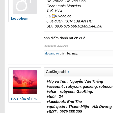
Họ VàVên: Đỗ Văn Đao
Char : main,Monclup
Tuổi:1984
FB
uydao.do
laobobem
Quê quán .KCN ĐẠI AN HD
SDT.0936.075.098.01685.544.398
anh điểm danh muộn quá
laobobem
,
22/10/15
dovandao
thích bài này.
GaoKing said:
↑
+Họ và Tên : Nguyễn Văn Thắng
+account : rubycon, gaoking, roboco
+char : rubycon, GaoKing,
+tuổi : 24
Bỏ Chùa Vì Em
+facebook: End The
+quê quán : Thanh Miện - Hải Dương
+SDT : 0979.355.200