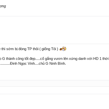
ương
 thì sớm bị đóng TP thôi ( giống Tôi )
G thành công tốt đẹp.....cố gắng vươn lên xứng danh với HD 1 thời 
.......................Đinh Ngọc Vinh....chủ G Ninh Bình.