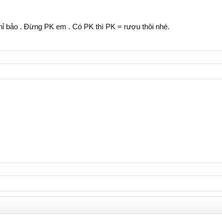
hỉ bảo . Đừng PK em . Có PK thì PK = rượu thôi nhé.