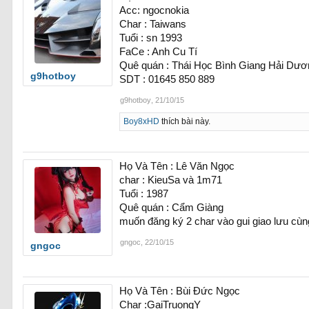
Acc: ngocnokia
Char : Taiwans
Tuổi : sn 1993
FaCe : Anh Cu Tí
Quê quán : Thái Học Bình Giang Hải Dươ
g9hotboy
SDT : 01645 850 889
g9hotboy
,
21/10/15
Boy8xHD
thích bài này.
Họ Và Tên : Lê Văn Ngọc
char : KieuSa và 1m71
Tuổi : 1987
Quê quán : Cẩm Giàng
muốn đăng ký 2 char vào gui giao lưu cùn
gngoc
,
22/10/15
gngoc
Họ Và Tên : Bùi Đức Ngọc
Char :GaiTruongY