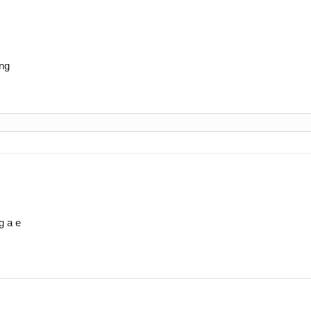
ng
g a e