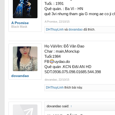
Tuổi. : 1991
Quê quán. : Ba Vì - HN
quê 3vi nhưng tham gia G mong ae co ji c
A Promise
,
22/10/15
A Promise
Black Mask
DHThuyLinh
và
dovandao
đã thích.
Họ VàVên: Đỗ Văn Đao
Char : main,Monclup
Tuổi:1984
FB
uydao.do
Quê quán .KCN ĐẠI AN HD
SDT.0936.075.098.01685.544.398
dovandao
dovandao
,
22/10/15
DHThuyLinh
thích bài này.
dovandao said:
↑