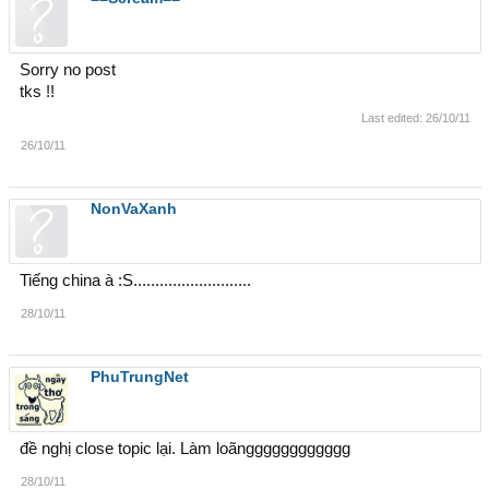
Sorry no post
tks !!
Last edited:
26/10/11
26/10/11
NonVaXanh
Tiếng china à :S...........................
28/10/11
PhuTrungNet
đề nghị close topic lại. Làm loãngggggggggggg
28/10/11