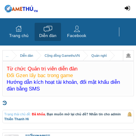
Trang chủ
Diễn đàn
Facebook
...
Diễn đàn
Cộng đồng GamethuVN
Quán nghỉ
Từ chức Quản trị viên diễn đàn
Đổi Gzen lấy bạc trong game
Hướng dẫn kích hoạt tài khoản, đổi mật khẩu diễn
đàn bằng SMS
Ͽ
Trạng thái chủ đề:
Đã khóa
. Bạn muốn mở lại chủ đề? Nhắn tin cho admin
Thiên Thanh Hi
==Scream==