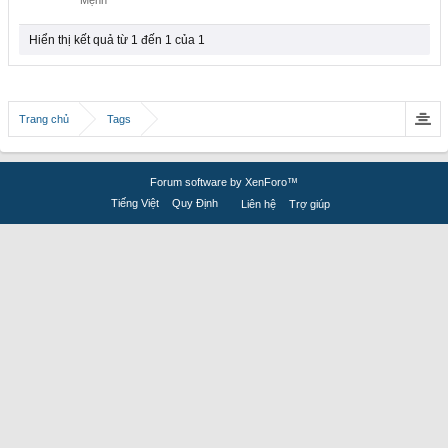
Mệnh
Hiển thị kết quả từ 1 đến 1 của 1
Trang chủ
Tags
Forum software by XenForo™
Tiếng Việt
Quy Định
Liên hệ
Trợ giúp