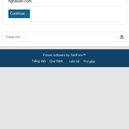
hghasian.com.
Continue...
Trang chủ
Forum software by XenForo™
Tiếng Việt
Quy Định
Liên hệ
Trợ giúp