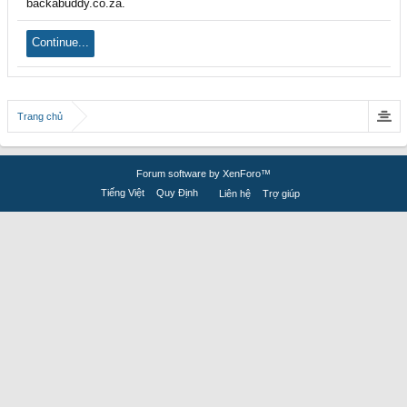
backabuddy.co.za.
Continue...
Trang chủ
Forum software by XenForo™
Tiếng Việt
Quy Định
Liên hệ
Trợ giúp