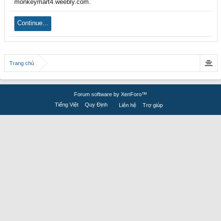
monkeymart4.weebly.com.
Continue...
Trang chủ
Forum software by XenForo™
Tiếng Việt
Quy Định
Liên hệ
Trợ giúp