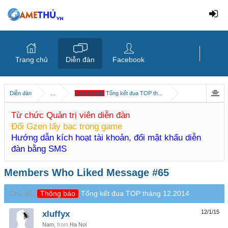
Trang chủ
Diễn đàn
Facebook
Diễn đàn
...
Thông báo
Tổng kết đua TOP tháng 12.2014
Từ chức Quản trị viên diễn đàn
Đổi Gzen lấy bạc trong game
Hướng dẫn kích hoạt tài khoản, đổi mật khẩu diễn
đàn bằng SMS
Members Who Liked Message #65
Chủ đề:
Thông báo
Tổng kết đua TOP tháng 12.2014
xluffyx
12/1/15
Nam,
from
Ha Noi