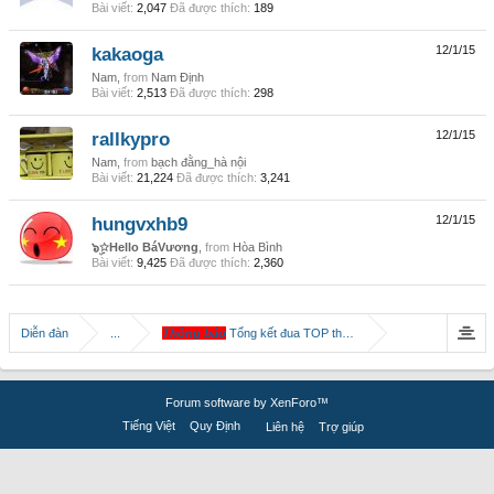
Bài viết:
2,047
Đã được thích:
189
kakaoga
12/1/15
Nam,
from
Nam Định
Bài viết:
2,513
Đã được thích:
298
rallkypro
12/1/15
Nam,
from
bạch đằng_hà nội
Bài viết:
21,224
Đã được thích:
3,241
hungvxhb9
12/1/15
๖ۣ☆Hello BáVương
,
from
Hòa Bình
Bài viết:
9,425
Đã được thích:
2,360
Diễn đàn
...
Thông báo
Tổng kết đua TOP tháng 12.2014
Forum software by XenForo™
Tiếng Việt
Quy Định
Liên hệ
Trợ giúp