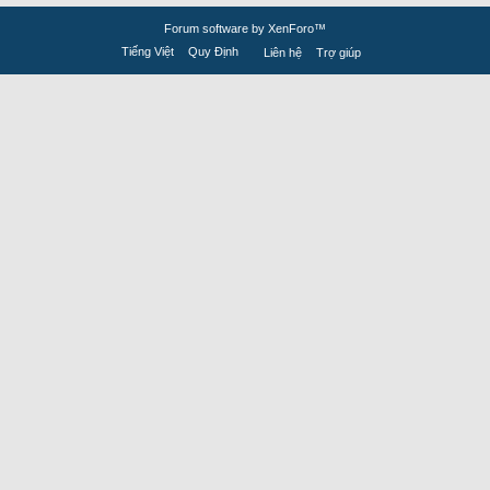
Forum software by XenForo™
Tiếng Việt
Quy Định
Liên hệ
Trợ giúp