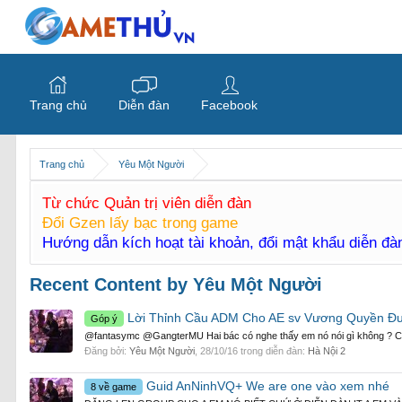
Trang chủ
Diễn đàn
Facebook
Trang chủ
Yêu Một Người
Từ chức Quản trị viên diễn đàn
Đổi Gzen lấy bạc trong game
Hướng dẫn kích hoạt tài khoản, đổi mật khẩu diễn đ
Recent Content by Yêu Một Người
Lời Thỉnh Cầu ADM Cho AE sv Vương Quyền Đ
Góp ý
@fantasymc @GangterMU Hai bác có nghe thấy em nó nói gì không ? Cho a
Đăng bởi:
Yêu Một Người
,
28/10/16
trong diễn đàn:
Hà Nội 2
Guid AnNinhVQ+ We are one vào xem nhé
8 về game