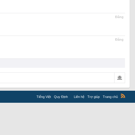
Đăng
Đăng
Tiếng Việt
Quy Định
Liên hệ
Trợ giúp
Trang chủ