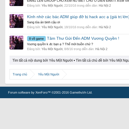
ĐĂNG LEN GROUP CHO A EM NÓ BIẾT CHỨ Ở DIỄN ĐÀN IT A EM V
Đăng bởi:
Yêu Một Người
,
22/10/16
trong diễn đàn:
Hà Nội 2
Kính nhờ các bác ADM giúp đỡ bị hack acc ạ (giá trị lớn
Sang tòa án binh cậu ơi
Đăng bởi:
Yêu Một Người
,
18/10/16
trong diễn đàn:
Hà Nội 2
Tâm Thư Gửi Đến ADM Vương Quyền !
8 về game
Vuơng quyền k đc bạn ạ ? Thế mới buồn chứ ?
Đăng bởi:
Yêu Một Người
,
8/8/16
trong diễn đàn:
Hà Nội 2
Tìm tất cả nội dung bởi Yêu Một Người
Tìm tất cả chủ đề bởi Yêu Một Ng
Trang chủ
Yêu Một Người
Forum software by XenForo™
©2001-2016 GamethuVn Ltd.