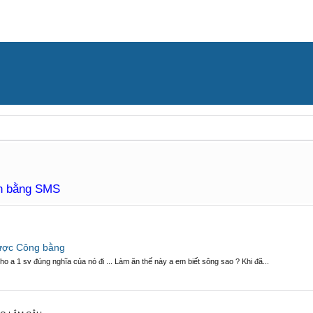
àn bằng SMS
ược Công bằng
 1 sv đúng nghĩa của nó đi ... Làm ăn thế này a em biết sông sao ? Khi đã...