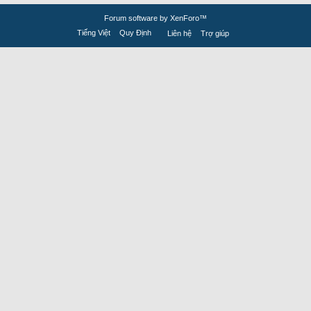
Forum software by XenForo™
Tiếng Việt
Quy Định
Liên hệ
Trợ giúp