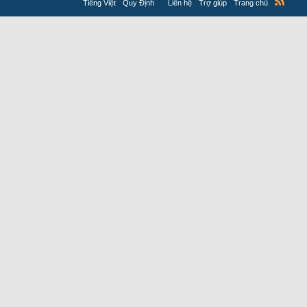
Tiếng Việt
Quy Định
Liên hệ
Trợ giúp
Trang chủ