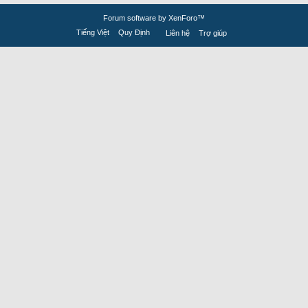
Forum software by XenForo™
Tiếng Việt
Quy Định
Liên hệ
Trợ giúp