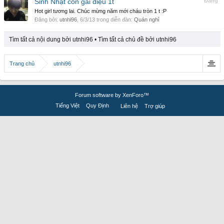
Sinh Nhật con gai diệu 1t
Đăng
Hot girl tương lai. Chúc mừng năm mới cháu tròn 1 t :P
Đăng bởi:
utnhi96
,
6/3/13
trong diễn đàn:
Quán nghỉ
Tìm tất cả nội dung bởi utnhi96
Tìm tất cả chủ đề bởi utnhi96
Trang chủ
utnhi96
Forum software by XenForo™
Tiếng Việt
Quy Định
Liên hệ
Trợ giúp