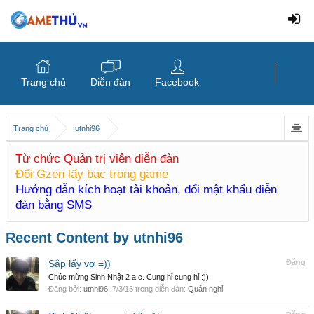
Trang chủ
Diễn đàn
Facebook
Trang chủ
utnhi96
Từ chức Quản trị viên diễn đàn
Đổi Gzen lấy bạc trong game
Hướng dẫn kích hoạt tài khoản, đổi mật khẩu diễn
đàn bằng SMS
Recent Content by utnhi96
Sắp lấy vợ =))
Đăng
Chúc mừng Sinh Nhật 2 a c. Cung hỉ cung hỉ :))
Đăng bởi:
utnhi96
,
7/3/13
trong diễn đàn:
Quán nghỉ