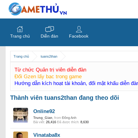
Trang chủ
Diễn đàn
Facebook
Trang chủ
tuans2than
Từ chức Quản trị viên diễn đàn
Đổi Gzen lấy bạc trong game
Hướng dẫn kích hoạt tài khoản, đổi mật khẩu diễn đ
Thành viên tuans2than đang theo dõi
Online92
Trung_Gian
,
from
Đông Anh
Bài viết:
26,416
Đã được thích:
8,630
Vinataba8x