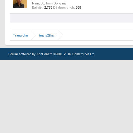
Nam, 38,
from
Đồng nai
Bài viết:
2,775
Đã được thích:
558
Trang chủ
tuans2than
Forum software by XenForo™
©2001-2016 GamethuVn Ltd.