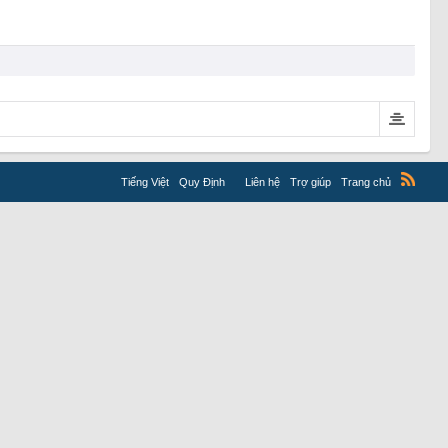
Tiếng Việt
Quy Định
Liên hệ
Trợ giúp
Trang chủ