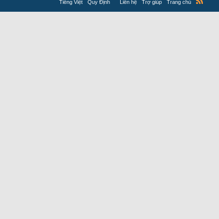
Tiếng Việt
Quy Định
Liên hệ
Trợ giúp
Trang chủ