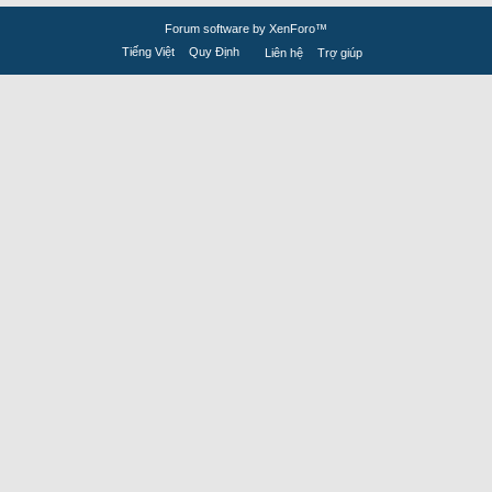
Forum software by XenForo™
Tiếng Việt
Quy Định
Liên hệ
Trợ giúp