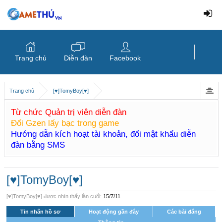
Trang chủ
Diễn đàn
Facebook
Trang chủ
[♥]TomyBoy[♥]
Từ chức Quản trị viên diễn đàn
Đổi Gzen lấy bạc trong game
Hướng dẫn kích hoạt tài khoản, đổi mật khẩu diễn
đàn bằng SMS
[♥]TomyBoy[♥]
[♥]TomyBoy[♥] được nhìn thấy lần cuối:
15/7/11
Tin nhắn hồ sơ
Hoạt động gần đây
Các bài đăng