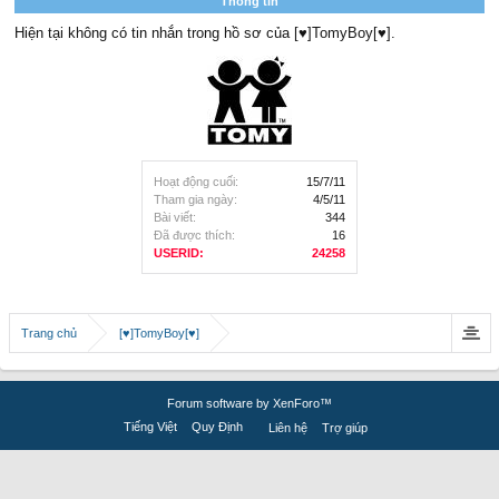
Thông tin
Hiện tại không có tin nhắn trong hồ sơ của [♥]TomyBoy[♥].
Hoạt động cuối:
15/7/11
Tham gia ngày:
4/5/11
Bài viết:
344
Đã được thích:
16
USERID:
24258
Trang chủ
[♥]TomyBoy[♥]
Forum software by XenForo™
Tiếng Việt
Quy Định
Liên hệ
Trợ giúp