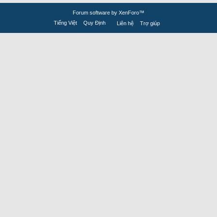
Forum software by XenForo™
Tiếng Việt
Quy Định
Liên hệ
Trợ giúp