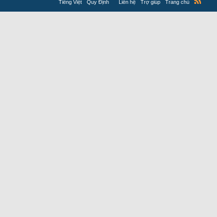
Tiếng Việt
Quy Định
Liên hệ
Trợ giúp
Trang chủ