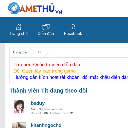
Trang chủ
Diễn đàn
Facebook
Trang chủ
Tit
Từ chức Quản trị viên diễn đàn
Đổi Gzen lấy bạc trong game
Hướng dẫn kích hoạt tài khoản, đổi mật khẩu diễn đ
Thành viên Tit đang theo dõi
baduy
Nam, 39,
from
Yen Bai
Bài viết:
806
Đã được thích:
91
khanhngochd