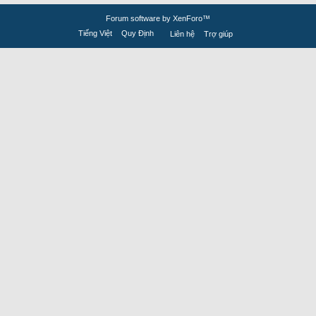
Forum software by XenForo™
Tiếng Việt
Quy Định
Liên hệ
Trợ giúp