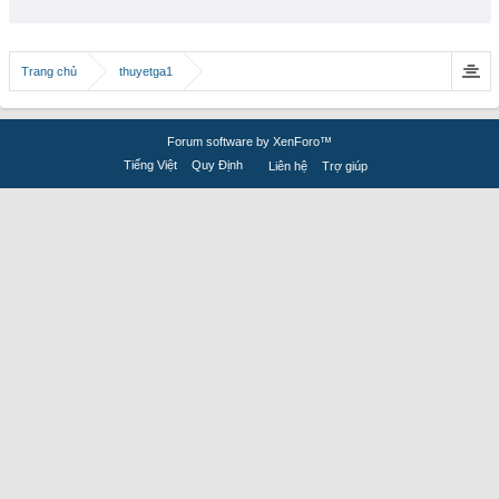
Trang chủ
thuyetga1
Forum software by XenForo™
Tiếng Việt
Quy Định
Liên hệ
Trợ giúp