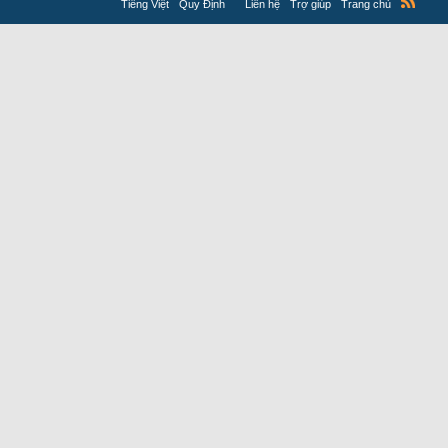
Tiếng Việt
Quy Định
Liên hệ
Trợ giúp
Trang chủ