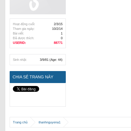
Hoạt động cuối:
2/3/15
Tham gia ngày:
10/2/14
Bài viết:
1
Đã được thích:
0
USERID:
88771
Sinh nhật:
3/9/81
(Age: 44)
CHIA SẺ TRANG NÀY
Trang chủ
thanhnguyena1