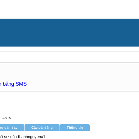
àn bằng SMS
:
2/3/15
ng gần đây
Các bài đăng
Thông tin
 hồ sơ của thanhnguyena1.