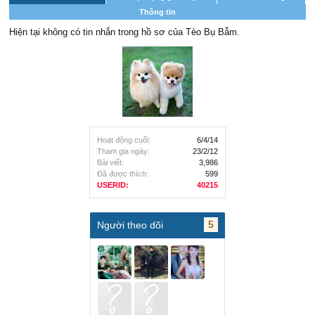
Thông tin
Hiện tại không có tin nhắn trong hồ sơ của Tèo Bụ Bẫm.
Hoạt động cuối:
6/4/14
Tham gia ngày:
23/2/12
Bài viết:
3,986
Đã được thích:
599
USERID:
40215
5
Người theo dõi