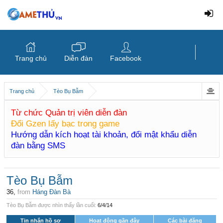
Trang chủ
Diễn đàn
Facebook
Trang chủ
Tèo Bụ Bẫm
Từ chức Quản trị viên diễn đàn
Đổi Gzen lấy bạc trong game
Hướng dẫn kích hoạt tài khoản, đổi mật khẩu diễn
đàn bằng SMS
Tèo Bụ Bẫm
36,
from
Háng Đàn Bà
Tèo Bụ Bẫm được nhìn thấy lần cuối:
6/4/14
Tin nhắn hồ sơ
Hoạt động gần đây
Các bài đăng