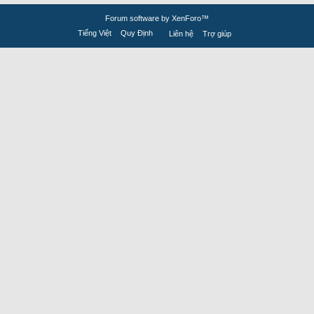
Forum software by XenForo™
Tiếng Việt
Quy Định
Liên hệ
Trợ giúp