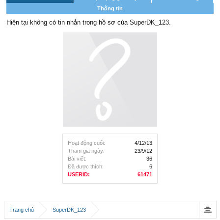
Thông tin
Hiện tại không có tin nhắn trong hồ sơ của SuperDK_123.
Hoạt động cuối:
4/12/13
Tham gia ngày:
23/9/12
Bài viết:
36
Đã được thích:
6
USERID:
61471
Trang chủ
SuperDK_123