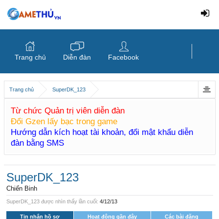
Trang chủ
Diễn đàn
Facebook
Trang chủ
SuperDK_123
Từ chức Quản trị viên diễn đàn
Đổi Gzen lấy bạc trong game
Hướng dẫn kích hoạt tài khoản, đổi mật khẩu diễn
đàn bằng SMS
SuperDK_123
Chiến Binh
SuperDK_123 được nhìn thấy lần cuối:
4/12/13
Tin nhắn hồ sơ
Hoạt động gần đây
Các bài đăng