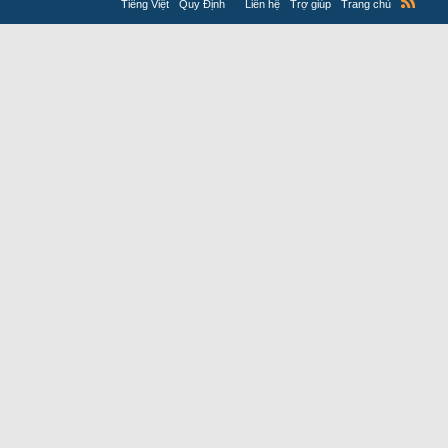
Tiếng Việt
Quy Định
Liên hệ
Trợ giúp
Trang chủ