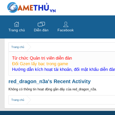
Trang chủ
Diễn đàn
Facebook
Trang chủ
Từ chức Quản trị viên diễn đàn
Đổi Gzen lấy bạc trong game
Hướng dẫn kích hoạt tài khoản, đổi mật khẩu diễn đ
red_dragon_n3a's Recent Activity
Không có thông tin hoạt động gần đây của red_dragon_n3a.
Trang chủ