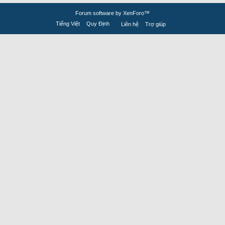
Forum software by XenForo™
Tiếng Việt
Quy Định
Liên hệ
Trợ giúp