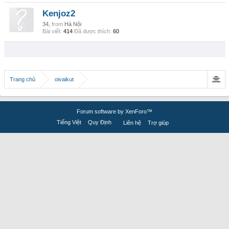
Kenjoz2
34,
from
Hà Nội
Bài viết:
414
Đã được thích:
60
Trang chủ
oivaikut
Forum software by XenForo™
Tiếng Việt
Quy Định
Liên hệ
Trợ giúp