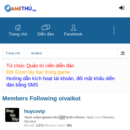
Trang chủ
Diễn đàn
Facebook
Trang chủ
oivaikut
Từ chức Quản trị viên diễn đàn
Đổi Gzen lấy bạc trong game
Hướng dẫn kích hoạt tài khoản, đổi mật khẩu diễn
đàn bằng SMS
Members Following oivaikut
huycovip
<font color=green><b>[̲̅ə̲̅٨̲̅٥̲̅٦̲̅]</b></font>
, Nam,
from
Piestany
Slovakia
Bài viết:
2,571
Đã được thích:
581