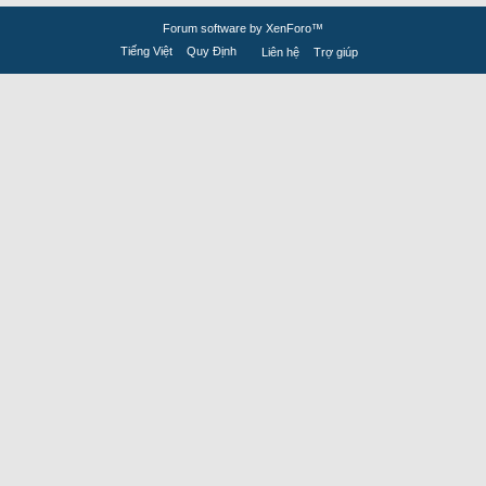
Forum software by XenForo™
Tiếng Việt
Quy Định
Liên hệ
Trợ giúp