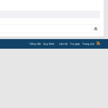
Tiếng Việt
Quy Định
Liên hệ
Trợ giúp
Trang chủ