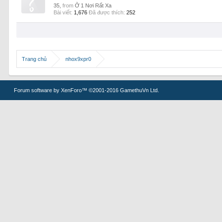
35,
from
Ở 1 Nơi Rất Xa
Bài viết:
1,676
Đã được thích:
252
Trang chủ
nhox9xpr0
Forum software by XenForo™
©2001-2016 GamethuVn Ltd.