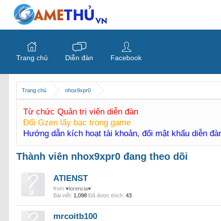
Trang chủ
Diễn đàn
Facebook
Trang chủ
nhox9xpr0
Từ chức Quản trị viên diễn đàn
Đổi Gzen lấy bạc trong game
Hướng dẫn kích hoạt tài khoản, đổi mật khẩu diễn đ
Thành viên nhox9xpr0 đang theo dõi
ATIENST
from
♥lorencia♥
Bài viết:
1,098
Đã được thích:
43
mrcoitb100