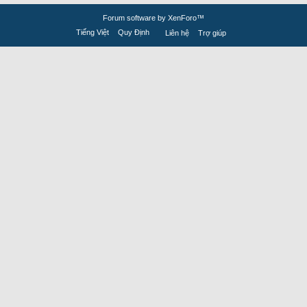
Forum software by XenForo™
Tiếng Việt
Quy Định
Liên hệ
Trợ giúp