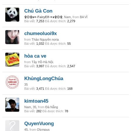
Chú Gà Con
۩۞۩๑♥-FairyElf-♥๑۩۞۩
, Nam,
from
BA VÌ
Bài viết:
7,253
Đã được thích:
2,279
chumeoluoi9x
from
Thảo Nguyên noria
Bài viết:
1,032
Đã được thích:
55
hòa ca ve
from
Tây Hồ-Hà Nội.
Bài viết:
3,997
Đã được thích:
2,547
KhủngLongChúa
35
Bài viết:
3,471
Đã được thích:
168
kimtoan45
Nam, 35,
from
Đà Nẵng
Bài viết:
282
Đã được thích:
78
QuyenVuong
45,
from
Olympus