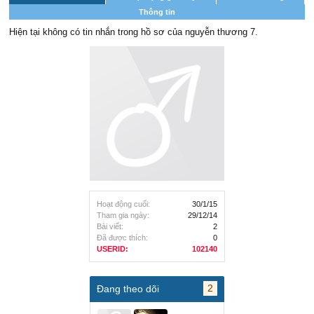
Thông tin
Hiện tại không có tin nhắn trong hồ sơ của nguyễn thương 7.
Hoạt động cuối:
30/1/15
Tham gia ngày:
29/12/14
Bài viết:
2
Đã được thích:
0
USERID:
102140
2
Đang theo dõi