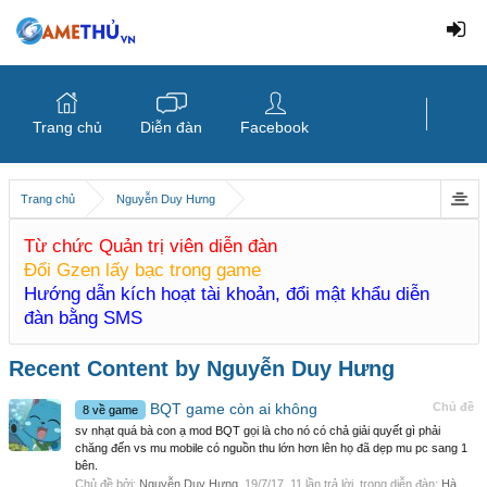
Trang chủ
Diễn đàn
Facebook
Trang chủ
Nguyễn Duy Hưng
Từ chức Quản trị viên diễn đàn
Đổi Gzen lấy bạc trong game
Hướng dẫn kích hoạt tài khoản, đổi mật khẩu diễn
đàn bằng SMS
Recent Content by Nguyễn Duy Hưng
BQT game còn ai không
Chủ đề
8 về game
sv nhạt quá bà con ạ mod BQT gọi là cho nó có chả giải quyết gì phải
chăng đến vs mu mobile có nguồn thu lớn hơn lên họ đã dẹp mu pc sang 1
bên.
Chủ đề bởi:
Nguyễn Duy Hưng
,
19/7/17
, 11 lần trả lời, trong diễn đàn:
Hà