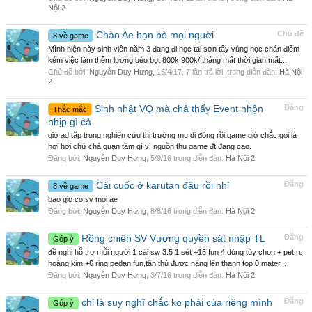
Nội 2
Chào Ae bạn bè mọi nguời
Chủ đề
8 về game
Mình hiện này sinh viên năm 3 đang đi học tai sơn tây vùng,học chán điểm
kém việc làm thêm lương bèo bọt 800k 900k/ tháng mất thời gian mất...
Chủ đề bởi:
Nguyễn Duy Hưng
,
15/4/17
, 7 lần trả lời, trong diễn đàn:
Hà Nội
2
Sinh nhật VQ mà chả thấy Event nhộn
Đăng
Thắc mắc
nhịp gì cả
giờ ad tập trung nghiên cứu thị trường mu di động rồi,game giờ chắc gọi là
hơi hơi chứ chả quan tâm gì vì nguồn thu game đt đang cao.
Đăng bởi:
Nguyễn Duy Hưng
,
5/9/16
trong diễn đàn:
Hà Nội 2
Cái cuốc ở karutan đâu rồi nhỉ
Đăng
8 về game
bao gio co sv moi ae
Đăng bởi:
Nguyễn Duy Hưng
,
8/8/16
trong diễn đàn:
Hà Nội 2
Rồng chiến SV Vương quyền sát nhập TL
Đăng
Góp ý
đề nghị hỗ trợ mỗi người 1 cái sw 3.5 1 sét +15 fun 4 dòng tùy chọn + pet rc
hoàng kim +6 ring pedan fun,tân thủ được nâng lên thanh top 0 mater...
Đăng bởi:
Nguyễn Duy Hưng
,
3/7/16
trong diễn đàn:
Hà Nội 2
chỉ là suy nghĩ chắc ko phải của riêng mình
Đăng
Góp ý