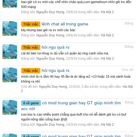
bao giờ có sv mới các chế nhìn chán quá,cum gamethuvn nhìn giờ ko đến
500 mạng
Đăng bởi:
Nguyễn Duy Hưng
,
29/6/16
trong diễn đàn:
Hà Nội 2
lệnh chat all trong game
Đăng
Thắc mắc
klq nhưng bao giờ ra sv mới các bác
Đăng bởi:
Nguyễn Duy Hưng
,
29/6/16
trong diễn đàn:
Hà Nội 2
hỏi ngu quà rs
Đăng
Thắc mắc
cái dó biet roi nhug rs dủ vẫn có quân áo ring canh nữa ma
Đăng bởi:
Nguyễn Duy Hưng
,
22/3/16
trong diễn đàn:
Hà Nội 2
hỏi ngu quà rs
Chủ đề
Thắc mắc
mình nhớ là rs tầm 40 hay 45 lần là dc tặng w2 +13 hoặc 15 mà oánh hoài
không ra nhỉ.
Chủ đề bởi:
Nguyễn Duy Hưng
,
21/3/16
, 5 lần trả lời, trong diễn đàn:
Hà Nội
2
có mod trung gian hay GT giúp mình tìm
Đăng
8 về game
acc với
con kia rs cao nhiều point chẳng qua buff cho nó dễ đánh giờ ko có buf
người nông dân sống lsao @@.
Đăng bởi:
Nguyễn Duy Hưng
,
14/3/16
trong diễn đàn:
Hà Nội 2
có mod trung gian hay GT giúp mình tìm
Đăng
8 về game