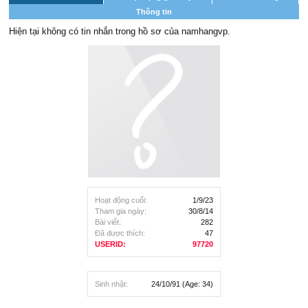
Thông tin
Hiện tại không có tin nhắn trong hồ sơ của namhangvp.
Hoạt động cuối:
1/9/23
Tham gia ngày:
30/8/14
Bài viết:
282
Đã được thích:
47
USERID:
97720
Sinh nhật:
24/10/91
(Age: 34)