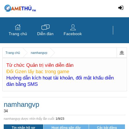
Trang chủ
Diễn đàn
Facebook
Trang chủ
namhangvp
Từ chức Quản trị viên diễn đàn
Đổi Gzen lấy bạc trong game
Hướng dẫn kích hoạt tài khoản, đổi mật khẩu diễn
đàn bằng SMS
namhangvp
34
namhangvp được nhìn thấy lần cuối:
1/9/23
Tin nhắn hồ sơ
Hoạt động gần đây
Các bài đăng