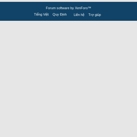
Forum software by XenForo™
Tiếng Việt
Quy Định
Liên hệ
Trợ giúp