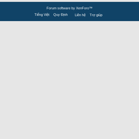
Forum software by XenForo™
Tiếng Việt
Quy Định
Liên hệ
Trợ giúp